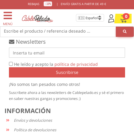
ENVIOS GRATIS
DESDE 49€
REBAJAS
|
ENVÍO GRATIS A PARTIR DE 49 €
-10%
0
MENÚ
Escribe el producto / referencia deseado ...
Newsletters
He leído y acepto la
política de privacidad
Suscribirse
¡No somos tan pesados como otros!
Suscribete ahora a las newsletters de Cablepelado.es y sé el primero
en saber nuestras gangas y promociones ;)
INFORMACIÓN
Envíos y devoluciones
Política de devoluciones