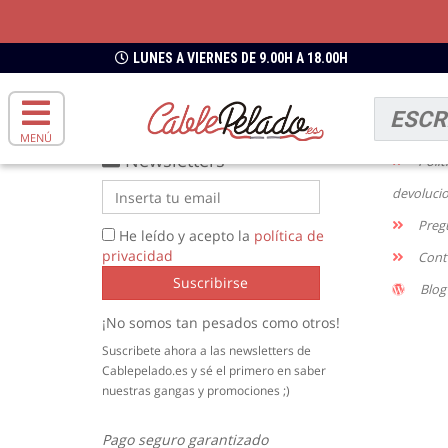
ENVIOS GRATIS
DESDE 49€
LUNES A VIERNES DE 9.00H A 18.00H
INFO
Enví
MENÚ
Newsletters
Polít
devoluci
Preg
He leído y acepto la
política de
privacidad
Cont
Suscribirse
Blog
¡No somos tan pesados como otros!
Suscribete ahora a las newsletters de
Cablepelado.es y sé el primero en saber
nuestras gangas y promociones ;)
Pago seguro garantizado