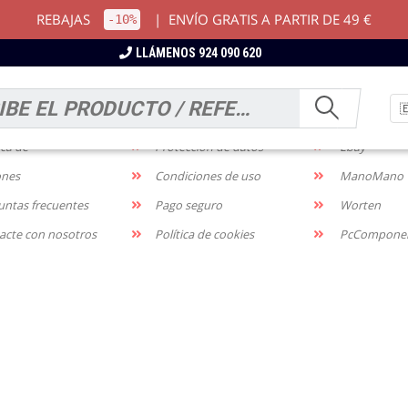
REBAJAS
|
ENVÍO GRATIS A PARTIR DE 49 €
-10%
LLÁMENOS 924 090 620
RMACIÓN
NOTIFICACIONES
MARKETP
os y devoluciones
Aviso legal
Amazon
ica de
Protección de datos
Ebay
ones
Condiciones de uso
ManoMano
untas frecuentes
Pago seguro
Worten
acte con nosotros
Política de cookies
PcCompone