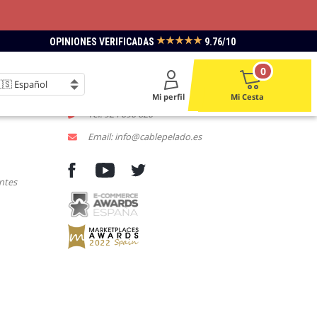
★★★★★
OPINIONES VERIFICADAS
9.76/10
LACE
CONTACTENOS
0
L-V 9:00 a 18:00
Mi perfil
Mi Cesta
Tel: 924 090 620
Email: info@cablepelado.es
ntes