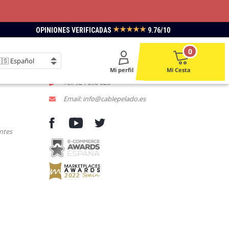
★★★★★
OPINIONES VERIFICADAS
9.76/10
LACE
CONTACTENOS
0
L-V 9:00 a 18:00
Mi perfil
Mi Cesta
Tel: 924 090 620
Email: info@cablepelado.es
ntes