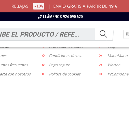
REBAJAS
|
ENVÍO GRATIS A PARTIR DE 49 €
-10%
LLÁMENOS 924 090 620
RMACIÓN
NOTIFICACIONES
MARKETP
os y devoluciones
Aviso legal
Amazon
ica de
Protección de datos
Ebay
ones
Condiciones de uso
ManoMano
untas frecuentes
Pago seguro
Worten
acte con nosotros
Política de cookies
PcCompone