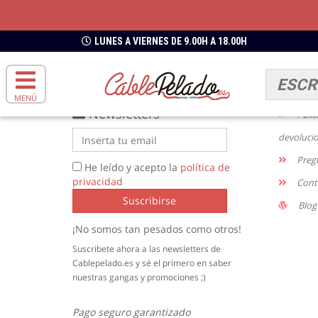
ENVIOS GRATIS
DESDE 49€
LUNES A VIERNES DE 9.00H A 18.00H
INFO
Enví
MENÚ
Newsletters
Polít
devoluci
Preg
He leído y acepto la
política de
privacidad
Cont
Suscribirse
Blog
¡No somos tan pesados como otros!
Suscribete ahora a las newsletters de
Cablepelado.es y sé el primero en saber
nuestras gangas y promociones ;)
Pago seguro garantizado