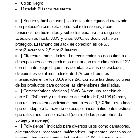
Color: Negro
Material: Plástico resistente
[ Seguro y fácil de usar ] La técnica de seguridad avanzada
con protección completa contra sobre tensiones, sobre
tensiones, cortocircuitos y sobre temperatura, su rango de
actuación es hasta 300V y unos 80ºC, es decir, esta bien
protegido. El tamaño del Jack de conexion es de 5,5
mm Ø exterior y 2,5 mm Ø Interno
[ Diferentes intensidades ] Le recomendamos consultar las
descripciones de los productos a usar con este alimentador 12V
con el fin de elegir el que mas se adapte a sus necesidades,
disponemos de alimentadores de 12V con diferentes
intensidades entre los 0,6A a los 2A. Consulte las descripciones
de los productos para conocer las dimensiones detalladas.
[ Características técnicas ] AWG 24 con una sección del
cable 0,2050 mm² y un diametro del cable de 0,51108 Ø mm y
una resistencia en condiciones normales de 9,2 Ω/km, esto hace
que se adapte a la mayoría de equipos industriales o domésticos
que utilizamos con normalidad (dentro de los parámetros de
voltaje y amperaje)
[ Polivalente ] Indicado para diversos usos como cargadores,
alimentadores, receptores inalámbricos, impresoras, consolas de
juegos, cámaras de seguridad, routers, GPS, altavoces o casi