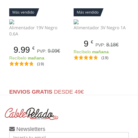
Más vendido
Más vendido
Alimentador 19V Negro
Alimentador 3V Negro 1A
0.6A
9
€
8.18€
PVP:
9.99
€
9.09€
PVP:
Recíbelo
mañana
Recíbelo
mañana
(19)
(19)
ENVIOS GRATIS
DESDE 49€
Newsletters