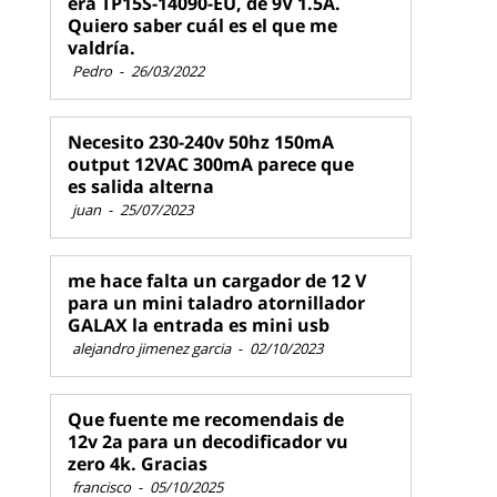
era TP15S-14090-EU, de 9V 1.5A.
Quiero saber cuál es el que me
valdría.
Pedro
-
26/03/2022
Necesito 230-240v 50hz 150mA
output 12VAC 300mA parece que
es salida alterna
juan
-
25/07/2023
me hace falta un cargador de 12 V
para un mini taladro atornillador
GALAX la entrada es mini usb
alejandro jimenez garcia
-
02/10/2023
Que fuente me recomendais de
12v 2a para un decodificador vu
zero 4k. Gracias
francisco
-
05/10/2025