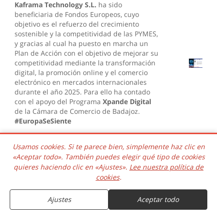
Kaframa Technology S.L.
ha sido
beneficiaria de Fondos Europeos, cuyo
objetivo es el refuerzo del crecimiento
sostenible y la competitividad de las PYMES,
y gracias al cual ha puesto en marcha un
Plan de Acción con el objetivo de mejorar su
competitividad mediante la transformación
digital, la promoción online y el comercio
electrónico en mercados internacionales
durante el año 2025. Para ello ha contado
con el apoyo del Programa
Xpande Digital
de la Cámara de Comercio de Badajoz.
#EuropaSeSiente
Usamos cookies. Si te parece bien, simplemente haz clic en
«Aceptar todo». También puedes elegir qué tipo de cookies
Kaframa Technology S.L.
ha sido
quieres haciendo clic en «Ajustes».
Lee nuestra política de
beneficiaria de Fondos Europeos, cuyo
cookies
.
objetivo es la mejora de la competitividad
COMPRAR
de las PYMES, y gracias al cual ha puesto en
marcha un Plan de Acción con el objetivo
Ajustes
Aceptar todo
de impulsar el uso seguro y fiable del
11.5€
Entrega estimada el 7 de Agosto
12.65€