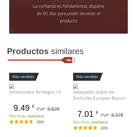
La confianza es fundamental, dispone
de 60 días para poder devolver el
producto
Productos
similares
Más vendido
Más vendido
Alimentador 9V Negro 1A
Adaptador doble de
Enchufes Europeo Blanco
9.49
€
8.62€
PVP:
7.01
€
6.37€
PVP:
Recíbelo
mañana
(36)
Recíbelo
mañana
(38)