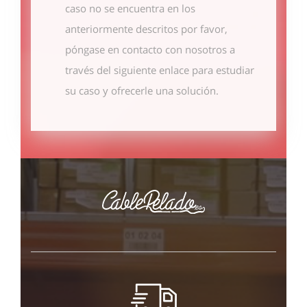
caso no se encuentra en los
anteriormente descritos por favor,
póngase en contacto con nosotros
a
través del siguiente enlace
para estudiar
su caso y ofrecerle una solución.