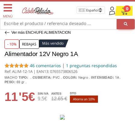
0
MENÚ
Escribe el producto / referencia deseado ...
Ver más ENCHUFE ALIMENTACION
Más vendido
- 10%
REBAJAS
Alimentador 12V Negro 1A
|
46 comentarios
1 preguntas respondidas
Ref: ALIM-12-1A | EAN13:
0765573806526
MACHO
TIPO:
CUBIERTA:
PVC
COLOR:
Negro
INTENSIDAD:
1A
PESO:
69 gr
11
'5€
DTO
SIN IVA
ANTES
9.5€
12.65 €
Ahorra un 10%