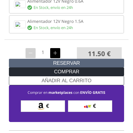
Alimentador 12V Negro 0.6A
En Stock,
envío en 24h
Alimentador 12V Negro 1.5A
En Stock,
envío en 24h
11.50
€
RESERVAR
COMPRAR
AÑADIR AL CARRITO
Comprar en
marketplaces
con
ENVÍO GRATIS
€
€