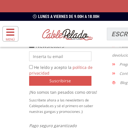
ENVIOS GRATIS
DESDE 49€
LUNES A VIERNES DE 9.00H A 18.00H
INFO
Enví
MENÚ
Newsletters
Polít
devoluci
Preg
He leído y acepto la
política de
privacidad
Cont
Suscribirse
Blog
¡No somos tan pesados como otros!
Suscribete ahora a las newsletters de
Cablepelado.es y sé el primero en saber
nuestras gangas y promociones ;)
Pago seguro garantizado