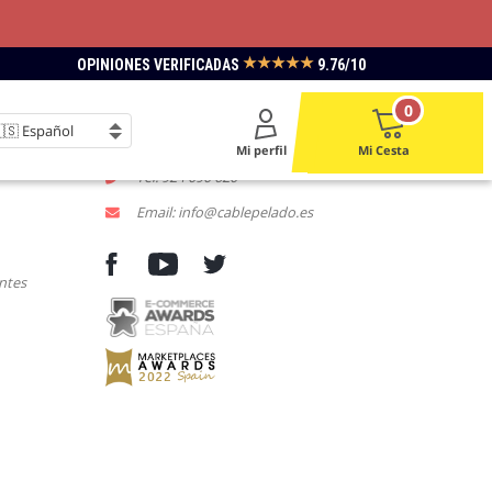
★★★★★
OPINIONES VERIFICADAS
9.76/10
LACE
CONTACTENOS
0
L-V 9:00 a 18:00
Mi perfil
Mi Cesta
Tel: 924 090 620
Email: info@cablepelado.es
ntes