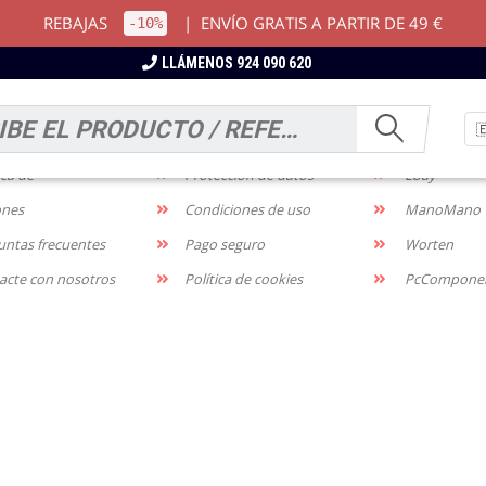
REBAJAS
|
ENVÍO GRATIS A PARTIR DE 49 €
-10%
LLÁMENOS 924 090 620
RMACIÓN
NOTIFICACIONES
MARKETP
os y devoluciones
Aviso legal
Amazon
ica de
Protección de datos
Ebay
ones
Condiciones de uso
ManoMano
untas frecuentes
Pago seguro
Worten
acte con nosotros
Política de cookies
PcCompone