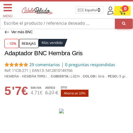
0
MENÚ
Escribe el producto / referencia deseado ...
Ver más BNC
Más vendido
- 10%
REBAJAS
Adaptador BNC Hembra Gris
|
29 comentarios
0 preguntas respondidas
Ref: 11CB-271 | EAN13:
5412810149766
HEMBRA - HEMBRA
TIPO:
CUBIERTA:
LSZH
COLOR:
Gris
PESO:
5 gr
5
'7€
DTO
SIN IVA
ANTES
4.71€
6.27 €
Ahorra un 10%