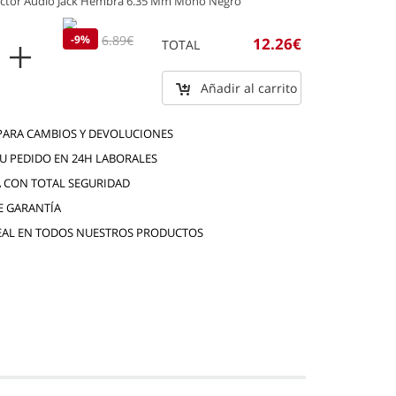
ctor Audio Jack Hembra 6.35 Mm Mono Negro
6.26€
-9%
6.89€
12.26€
TOTAL
Añadir al carrito
 PARA CAMBIOS Y DEVOLUCIONES
TU PEDIDO EN 24H LABORALES
 CON TOTAL SEGURIDAD
E GARANTÍA
EAL EN TODOS NUESTROS PRODUCTOS