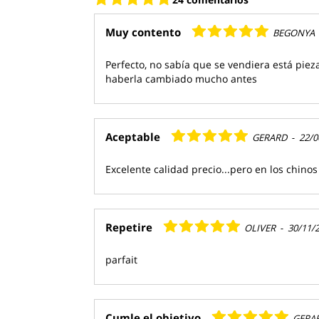
Muy contento
BEGONYA
Perfecto, no sabía que se vendiera está piez
haberla cambiado mucho antes
Aceptable
GERARD
-
22/0
Excelente calidad precio...pero en los chino
Repetire
OLIVER
-
30/11/
parfait
Cumle el objetivo
GERA