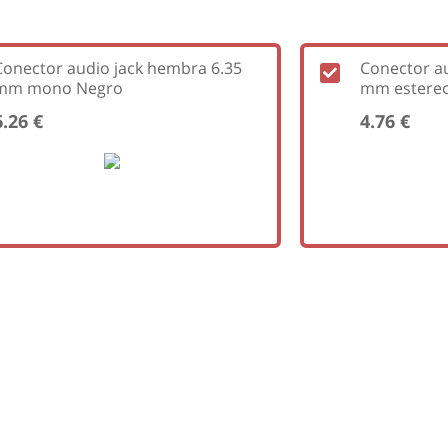
Conector audio jack hembra 6.35
Conector au
mm mono Negro
mm estere
6.26 €
4.76 €