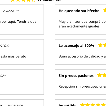
He quedado satisfecho
-
22/05/2019
a por aquí. Tendría que
Muy bien, aunque compré dos 
eran exactamente iguales.
Lo aconsejo al 100%
6/2020
s esta mas barato
Buen accesorio de calidad y 
Sin preocupaciones
2020
Recepción sin preocupaciones
Imbatible
RD
-
28/07/2020