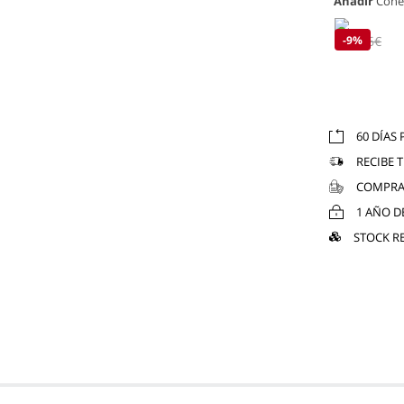
Añadir
Cone
6€
-9%
6.6€
60 DÍAS
RECIBE 
COMPRA
1 AÑO D
STOCK R