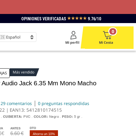
★★★★★
OPINIONES VERIFICADAS
9.76/10
0
Mi perfil
Mi Cesta
Más vendido
AJAS
r Audio Jack 6.35 Mm Mono Macho
|
29 comentarios
0 preguntas respondidas
322 | EAN13:
5412810174515
CUBIERTA:
PVC
COLOR:
Negro
PESO:
5 gr
DTO
VA
ANTES
6€
6.60 €
Ahorra un 10%