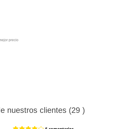
5 mm mono macho Negro al mejor precio
 nuestros clientes (29 )
5 comentarios