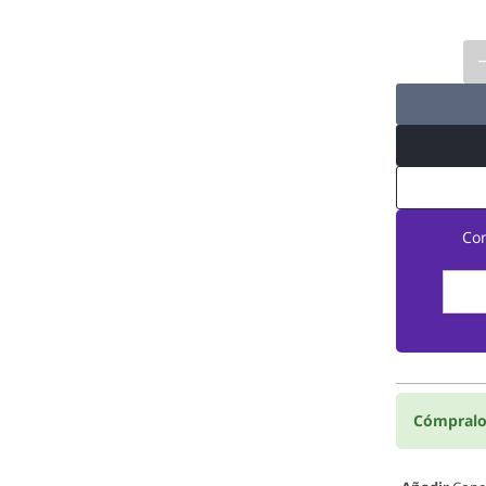
Co
Cómpralo