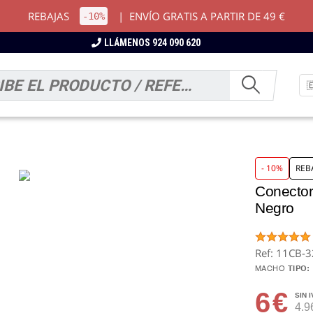
REBAJAS
|
ENVÍO GRATIS A PARTIR DE 49 €
-10%
LLÁMENOS 924 090 620
- 10%
REB
Conecto
Negro
Ref: 11CB-
MACHO
TIPO:
6
€
SIN I
4.9