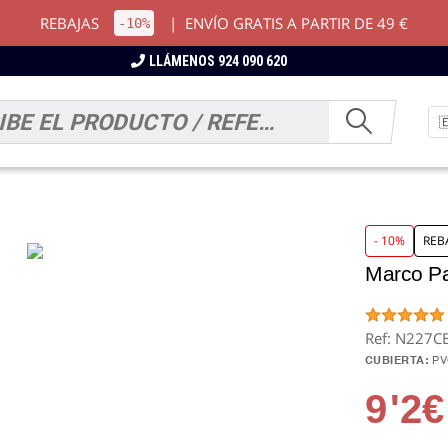
REBAJAS
|
ENVÍO GRATIS A PARTIR DE 49 €
-10%
LLÁMENOS 924 090 620
- 10%
REB
Marco Pa
Ref: N227C
CUBIERTA:
P
9
'2€