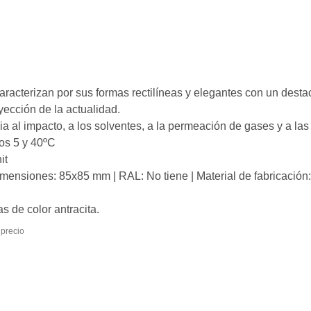
racterizan por sus formas rectilíneas y elegantes con un dest
ección de la actualidad.
cia al impacto, a los solventes, a la permeación de gases y a l
los 5 y 40ºC
it
imensiones: 85x85 mm | RAL: No tiene | Material de fabricación:
s de color antracita.
egro al mejor precio