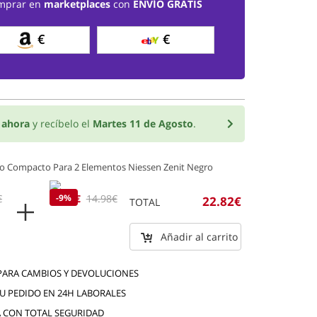
mprar en
marketplaces
con
ENVÍO GRATIS
€
€
o
ahora
y recíbelo el
Martes 11 de Agosto
.
 Compacto Para 2 Elementos Niessen Zenit Negro
€
13.62€
-9%
14.98€
22.82€
TOTAL
Añadir al carrito
 PARA CAMBIOS Y DEVOLUCIONES
TU PEDIDO EN 24H LABORALES
 CON TOTAL SEGURIDAD