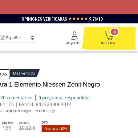
★★★★★
OPINIONES VERIFICADAS
9.76/10
0
Mi perfil
Mi Cesta
Más vendido
AJAS
ra 1 Elemento Niessen Zenit Negro
|
20 comentarios
0 preguntas respondidas
B-1173 | EAN13:
8427238064314
VC
COLOR:
Negro
PESO:
26 gr
DTO
SIN IVA
ANTES
7.6€
10.12 €
Ahorra un 10%