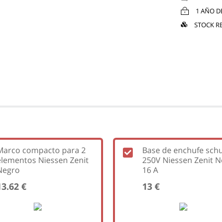
1 AÑO D
STOCK R
Marco compacto para 2
Base de enchufe sch
elementos Niessen Zenit
250V Niessen Zenit 
Negro
16 A
13.62 €
13 €