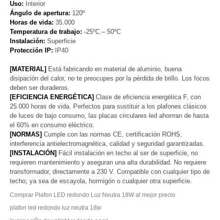
Uso:
Interior
Ángulo de apertura:
120º
Horas de vida:
35.000
Temperatura de trabajo:
-25ºC – 50ºC
Instalación:
Superficie
Protección IP:
IP40
[MATERIAL]
Está fabricando en material de aluminio, buena
disipación del calor, no te preocupes por la pérdida de brillo. Los focos
deben ser duraderos.
[EFICIENCIA ENERGÉTICA]
Clase de eficiencia energética F, con
25.000 horas de vida. Perfectos para sustituir a los plafones clásicos
de luces de bajo consumo, las placas circulares led ahorrran de hasta
el 60% en consumo eléctrico.
[NORMAS]
Cumple con las normas CE, certificación ROHS,
interferencia antielectromagnética, calidad y seguridad garantizadas.
[INSTALACIÓN]
Fácil instalación en techo al ser de superficie, no
requieren mantenimiento y aseguran una alta durabilidad. No requiere
transformador, directamente a 230 V. Compatible con cualquier tipo de
techo; ya sea de escayola, hormigón o cualquier otra superficie.
Comprar Plafon LED redondo Luz Neutra 18W al mejor precio
plafon led redondo luz neutra 18w