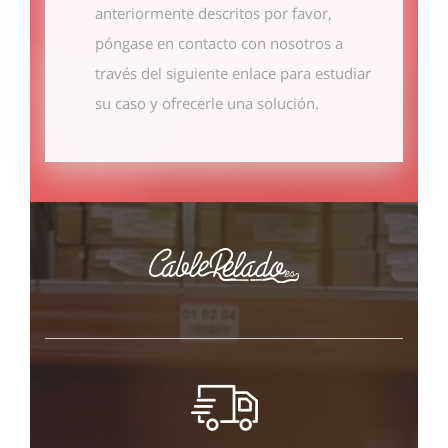
anteriormente descritos por favor,
póngase en contacto con nosotros
a
través del siguiente enlace
para estudiar
su caso y ofrecerle una solución.