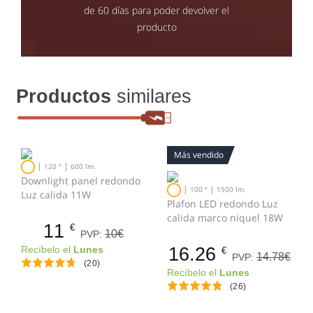
de 60 días para poder devolver el
producto
Productos
similares
Más vendido
|
|
120 º
600 lm.
Downlight panel redondo
|
|
100 º
1500 lm.
Luz calida 11W
Plafon LED redondo Luz
calida marco niquel 18W
11
€
10€
PVP:
16.26
Recíbelo el
Lunes
€
14.78€
PVP:
(20)
Recíbelo el
Lunes
(26)