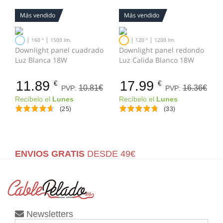
Más vendido
Más vendido
|
|
|
|
160 º
1500 lm.
120 º
1200 lm.
Downlight panel cuadrado
Downlight panel redondo
Luz Blanca 18W
Luz Calida Blanco 18W
11.89
17.99
€
€
10.81€
16.36€
PVP:
PVP:
Recíbelo el
Lunes
Recíbelo el
Lunes
(25)
(33)
ENVIOS GRATIS
DESDE 49€
Newsletters