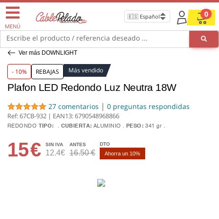
0
MENÚ
Escribe el producto / referencia deseado ...
Ver más DOWNLIGHT
Más vendido
- 10%
REBAJAS
Plafon LED Redondo Luz Neutra 18W
|
27 comentarios
0 preguntas respondidas
Ref: 67CB-932 | EAN13:
6790548968866
REDONDO
TIPO:
CUBIERTA:
ALUMINIO
PESO:
341 gr
15
€
DTO
SIN IVA
ANTES
12.4€
16.50 €
Ahorra un 10%