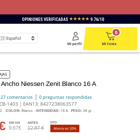
★★★★★
OPINIONES VERIFICADAS
9.76/10
0
Mi perfil
Mi Cesta
AJAS
 Ancho Niessen Zenit Blanco 16 A
|
27 comentarios
0 preguntas respondidas
.CB-1403 | EAN13:
8427238063577
VC
COLOR:
Blanco
INTENSIDAD:
16 A
PESO:
26 gr
€
DTO
SIN IVA
ANTES
9.67€
12.87 €
Ahorra un 10%