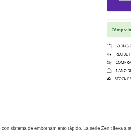
Cómpralo
60 DÍAS
RECIBE 
COMPRA
1 AÑO D
STOCK R
con sistema de embornamiento rápido. La serie Zenit lleva a su