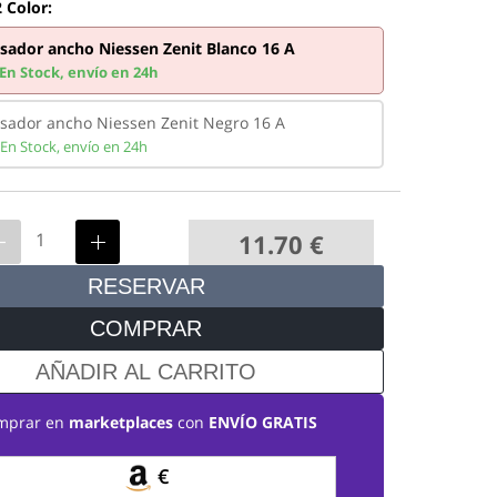
 Color:
sador ancho Niessen Zenit Blanco 16 A
En Stock,
envío en 24h
lsador ancho Niessen Zenit Negro 16 A
En Stock,
envío en 24h
11.70
€
RESERVAR
COMPRAR
AÑADIR AL CARRITO
mprar en
marketplaces
con
ENVÍO GRATIS
€