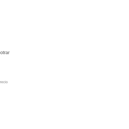
otrar
mejor precio