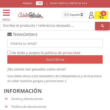
ENVIOS GRATIS
DESDE 49€
REBAJAS
|
ENVÍO GRATIS A PARTIR DE 49 €
-10%
0
MENÚ
Escribe el producto / referencia deseado ...
Newsletters
He leído y acepto la
política de privacidad
Suscribirse
¡No somos tan pesados como otros!
Suscribete ahora a las newsletters de Cablepelado.es y sé el primero
en saber nuestras gangas y promociones ;)
INFORMACIÓN
Envíos y devoluciones
Política de devoluciones