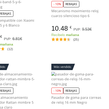
- 10%
REBAJAS
Mecanismo movimiento reloj
REBAJAS
cuarzo silencioso tipo 6
ompatible con Xiaomi
Mi Band 5 y 6 Blanco
10.48
€
9.53€
PVP:
Recíbelo
mañana
€
6.81€
PVP:
(25)
o
mañana
(12)
dido
Más vendido
REBAJAS
- 10%
REBAJAS
e almacenamiento
Pasador de goma para correas
dor Rattan mimbre 5
de reloj 16 mm Negro
sa claro