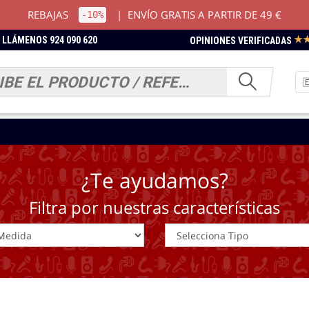
REBAJAS
|
ENVÍO GRATIS A PARTIR DE 49 €
-10%
★
LLÁMENOS 924 090 620
OPINIONES VERIFICADAS
¿Te ayudamos?
Filtra por nuestras características