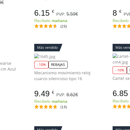
3€
6.15
8
€
€
5.59€
PVP:
PV
Recíbelo
mañana
Recíbel
(26)
Más vendido
Más ven
avarse
- 10%
REBAJAS
las manos vinilo 20x30 cm Azul
- 10%
Mecanismo movimiento reloj
Cartel s
cuarzo silencioso tipo 16
6.85
9.49
€
8.62€
PVP:
Recíbel
Recíbelo
mañana
(16)
Más vendido
Más ven