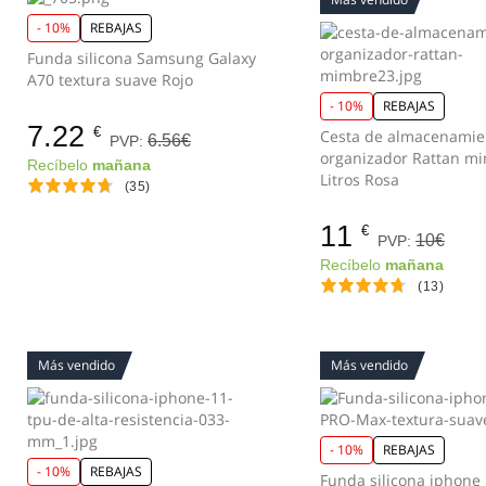
- 10%
REBAJAS
Funda silicona Samsung Galaxy
A70 textura suave Rojo
- 10%
REBAJAS
7.22
€
Cesta de almacenamie
6.56€
PVP:
organizador Rattan m
Recíbelo
mañana
Litros Rosa
(35)
11
€
10€
PVP:
Recíbelo
mañana
(13)
Más vendido
Más vendido
- 10%
REBAJAS
- 10%
REBAJAS
Funda silicona iphone