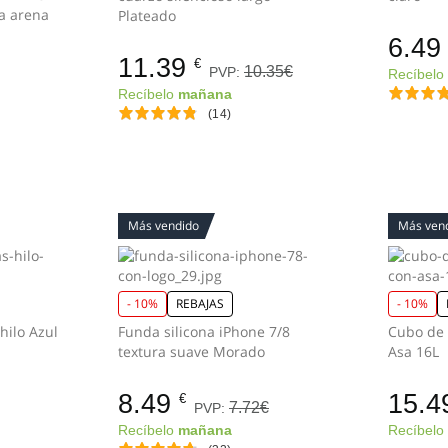
ra suave Rosa arena
Plateado
6.49
11.39
€
10.35€
PVP:
Recíbel
Recíbelo
mañana
(14)
Más vendido
Más ven
- 10%
REBAJAS
- 10%
Fregona algodon Tiras hilo Azul
Funda silicona iPhone 7/8
Cubo de 
textura suave Morado
Asa 16L
8.49
15.4
€
7.72€
PVP:
Recíbelo
mañana
Recíbel