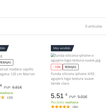
0 artículos
dido
Más vendido
REBAJAS
- 10%
REBAJAS
versal madera cepillo
Funda silicona iphone X/XS
regona 120 cm Marron
agujero logo textura suave
Verde claro
€
6.81€
PVP:
o
mañana
5.51
€
5.01€
PVP:
(10)
Recíbelo
mañana
(30)