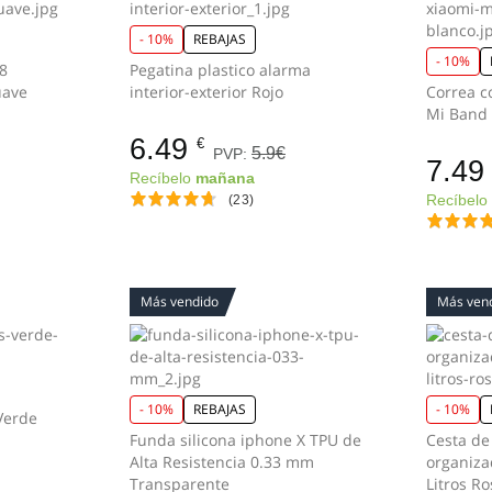
- 10%
REBAJAS
- 10%
 8
Pegatina plastico alarma
uave
interior-exterior Rojo
Correa c
6.49
€
5.9€
PVP:
7.49
Recíbelo
mañana
(23)
Recíbel
Más vendido
Más ven
- 10%
REBAJAS
- 10%
 Verde
Funda silicona iphone X TPU de
Cesta d
Alta Resistencia 0.33 mm
organiza
Transparente
Litros Ro