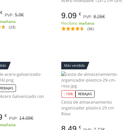
Acero inoxidable 12x12 cm Gris
€
9.09
€
5.9€
PVP:
8.26€
PVP:
o
mañana
Recíbelo
mañana
(23)
(36)
dido
Más vendido
REBAJAS
- 10%
REBAJAS
Acero Galvanizado con
Cesta de almacenamiento
organizador plastico 29 cm
Rosa
9
€
14.08€
PVP:
o
mañana
8.49
€
7.72€