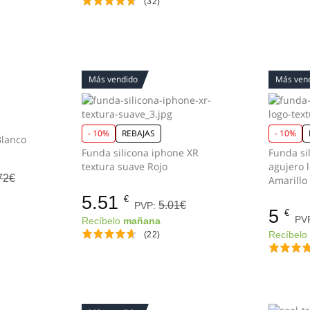
(32)
Más vendido
Más ven
- 10%
REBAJAS
- 10%
oj de pared 25 cm Blanco
Funda silicona iphone XR
Funda si
textura suave Rojo
agujero 
72€
Amarillo 
5.51
€
5.01€
PVP:
5
€
PV
Recíbelo
mañana
(22)
Recíbel