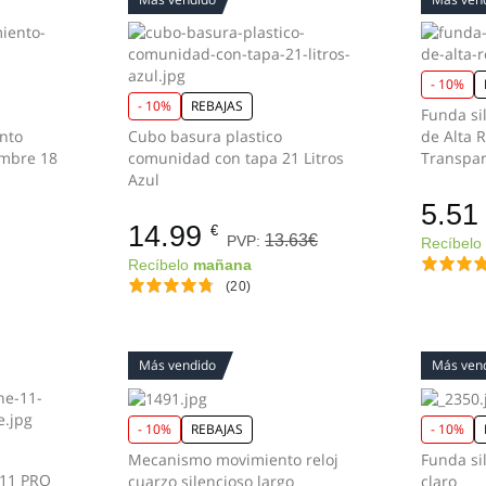
- 10%
- 10%
REBAJAS
Funda si
nto
Cubo basura plastico
de Alta 
imbre 18
comunidad con tapa 21 Litros
Transpa
Azul
5.51
14.99
€
13.63€
PVP:
Recíbel
Recíbelo
mañana
(20)
Más vendido
Más ven
- 10%
REBAJAS
- 10%
Mecanismo movimiento reloj
Funda silic
 11 PRO
cuarzo silencioso largo
claro