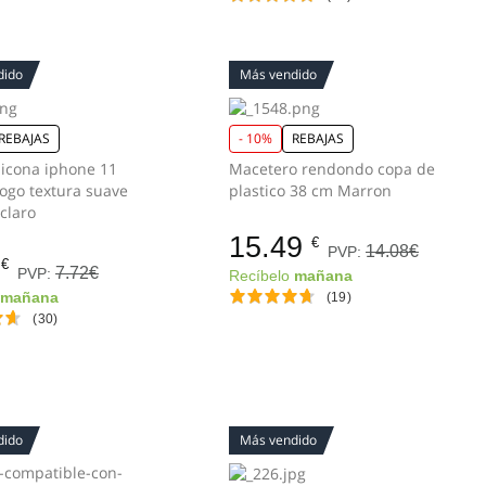
dido
Más vendido
REBAJAS
- 10%
REBAJAS
licona iphone 11
Macetero rendondo copa de
logo textura suave
plastico 38 cm Marron
claro
15.49
€
14.08€
PVP:
€
7.72€
PVP:
Recíbelo
mañana
o
mañana
(19)
(30)
dido
Más vendido