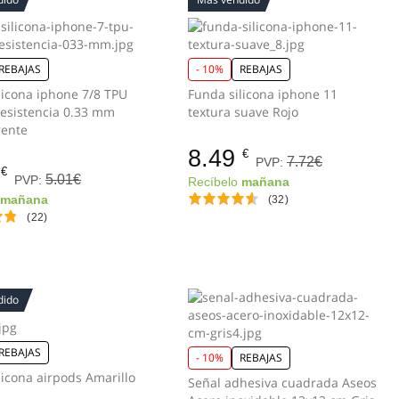
REBAJAS
- 10%
REBAJAS
licona iphone 7/8 TPU
Funda silicona iphone 11
Resistencia 0.33 mm
textura suave Rojo
rente
8.49
€
7.72€
PVP:
€
5.01€
PVP:
Recíbelo
mañana
o
mañana
(32)
(22)
dido
REBAJAS
- 10%
REBAJAS
ona airpods Amarillo
Señal adhesiva cuadrada Aseos