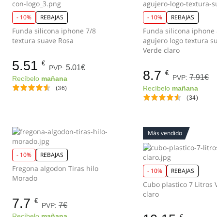
- 10%
REBAJAS
- 10%
REBAJAS
Funda silicona iphone 7/8
Funda silicona iphone
textura suave Rosa
agujero logo textura s
Verde claro
5.51
€
5.01€
PVP:
8.7
€
7.91€
PVP:
Recíbelo
mañana
(36)
Recíbelo
mañana
(34)
Más vendido
- 10%
REBAJAS
Fregona algodon Tiras hilo
- 10%
REBAJAS
Morado
Cubo plastico 7 Litros
claro
7.7
€
7€
PVP:
Recíbelo
mañana
€