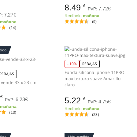
8.49
€
7.72€
PVP:
7.27€
P:
Recíbelo
mañana
o
mañana
(9)
(14)
dido
- 10%
REBAJAS
Funda silicona iphone 11PRO
REBAJAS
max textura suave Amarillo
e vende 33 x 23 cm
claro
€
5.22
€
6.23€
PVP:
4.75€
PVP:
o
mañana
Recíbelo
mañana
(13)
(23)
dido
Más vendido