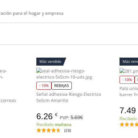
ración para el hogar y empresa
Más vendido
Más ven
- 10%
- 10%
REBAJAS
Palo uni
Señal adhesiva Riesgo Electrico
barrer f
 correas
5x5cm Amarillo
7.49
6.26
€
5.69€
PVP:
Recíbel
Recíbelo
mañana
(28)