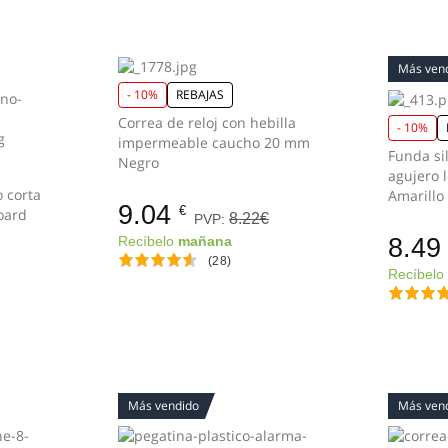
Más ven
- 10%
REBAJAS
Correa de reloj con hebilla
- 10%
impermeable caucho 20 mm
Funda si
Negro
agujero 
 corta
Amarillo 
9.04
€
oard
8.22€
PVP:
8.49
Recíbelo
mañana
(28)
Recíbel
Más vendido
Más ven