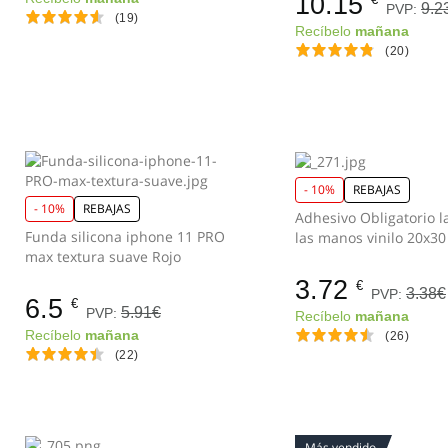
10.15
9.2
PVP:
(19)
Recíbelo
mañana
(20)
- 10%
REBAJAS
- 10%
REBAJAS
Adhesivo Obligatorio l
Funda silicona iphone 11 PRO
max textura suave Rojo
3.72
€
3.38€
PVP:
6.5
€
5.91€
PVP:
Recíbelo
mañana
Recíbelo
mañana
(26)
(22)
Más vendido