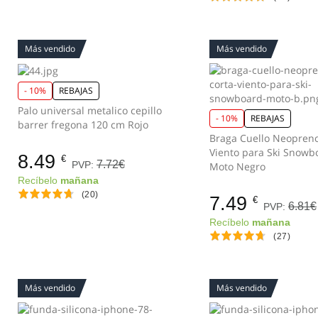
Más vendido
Más vendido
- 10%
REBAJAS
Palo universal metalico cepillo
- 10%
REBAJAS
barrer fregona 120 cm Rojo
Braga Cuello Neopreno
Viento para Ski Snowb
8.49
€
7.72€
PVP:
Moto Negro
Recíbelo
mañana
(20)
7.49
€
6.81€
PVP:
Recíbelo
mañana
(27)
Más vendido
Más vendido