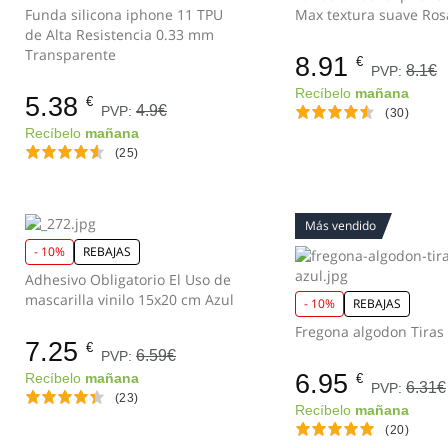
Funda silicona iphone 11 TPU
Max textu
de Alta Resistencia 0.33 mm
Transparente
8.91
€
8.1€
PVP:
Recíbelo
mañana
5.38
€
4.9€
PVP:
(30)
Recíbelo
mañana
(25)
Más vendido
- 10%
REBAJAS
Adhesivo Obligatorio El Uso de
mascarilla vinilo 15x20 cm Azul
- 10%
REBAJAS
7.25
€
6.59€
PVP:
6.95
Recíbelo
mañana
€
6.31€
PVP:
(23)
Recíbelo
mañana
(20)