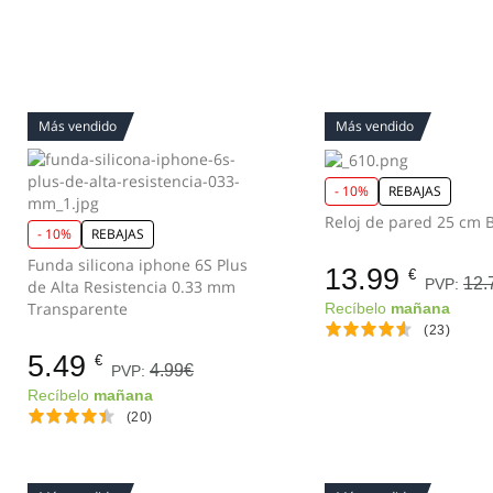
Más vendido
Más vendido
- 10%
REBAJAS
Rel
- 10%
REBAJAS
Funda silicona iphone 6S Plus
13.99
€
12.
PVP:
de Alta Resistencia 0.33 mm
Transparente
Recíbelo
mañana
(23)
5.49
€
4.99€
PVP:
Recíbelo
mañana
(20)