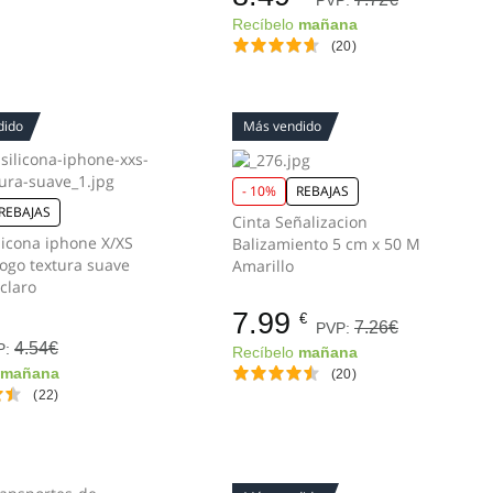
PVP:
Recíbelo
mañana
(20)
dido
Más vendido
- 10%
REBAJAS
REBAJAS
Cinta Señalizacion
licona iphone X/XS
Balizamiento 5 cm x 50 M
logo textura suave
Amarillo
claro
7.99
€
7.26€
PVP:
4.54€
P:
Recíbelo
mañana
o
mañana
(20)
(22)