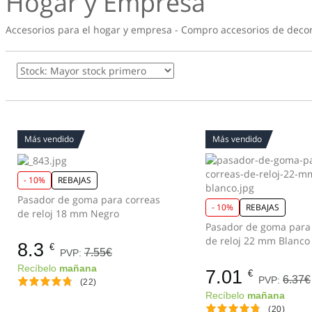
Hogar y Empresa
Accesorios para el hogar y empresa - Compro accesorios de deco
Más vendido
Más vendido
- 10%
REBAJAS
Pasador de goma para correas
- 10%
REBAJAS
de reloj 18 mm Negro
Pasador de goma para
de reloj 22 mm Blanco
8.3
€
7.55€
PVP:
Recíbelo
mañana
7.01
€
6.37€
PVP:
(22)
Recíbelo
mañana
(20)