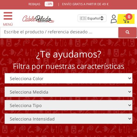
REBAJAS
|
ENVÍO GRATIS A PARTIR DE 49 €
-10%
0
MENÚ
Escribe el producto / referencia deseado ...
¿Te ayudamos?
Filtra por nuestras características