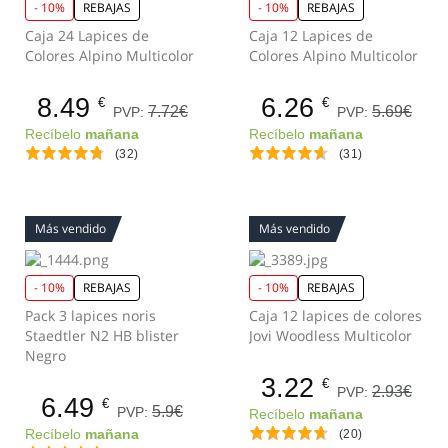
- 10%
REBAJAS
- 10%
REBAJAS
Caja 24 Lapices de
Caja 12 Lapices de
Colores Alpino Multicolor
Colores Alpino Multicolor
8.49
6.26
€
€
7.72€
5.69€
PVP:
PVP:
Recíbelo
mañana
Recíbelo
mañana
(32)
(31)
Más vendido
Más vendido
- 10%
REBAJAS
- 10%
REBAJAS
Pack 3 lapices noris
Caja 12 lapices de colores
Staedtler N2 HB blister
Jovi Woodless Multicolor
Negro
3.22
€
2.93€
PVP:
6.49
€
5.9€
PVP:
Recíbelo
mañana
Recíbelo
mañana
(20)