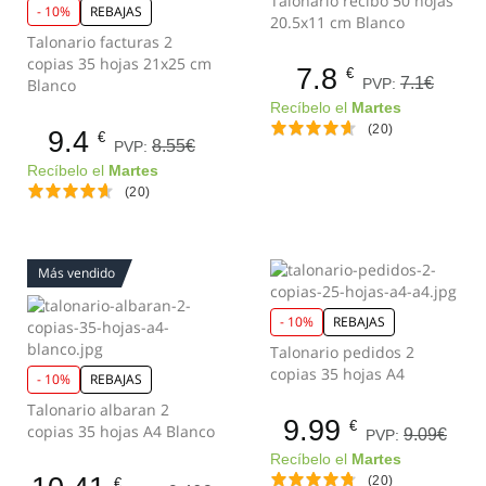
Talonario recibo 50 hojas
- 10%
REBAJAS
20.5x11 cm Blanco
Talonario facturas 2
copias 35 hojas 21x25 cm
7.8
€
7.1€
PVP:
Blanco
Recíbelo el
Martes
(20)
9.4
€
8.55€
PVP:
Recíbelo el
Martes
(20)
Más vendido
- 10%
REBAJAS
Talonario pedidos 2
copias 35 hojas A4
- 10%
REBAJAS
Talonario albaran 2
9.99
€
copias 35 hojas A4 Blanco
9.09€
PVP:
Recíbelo el
Martes
(20)
€