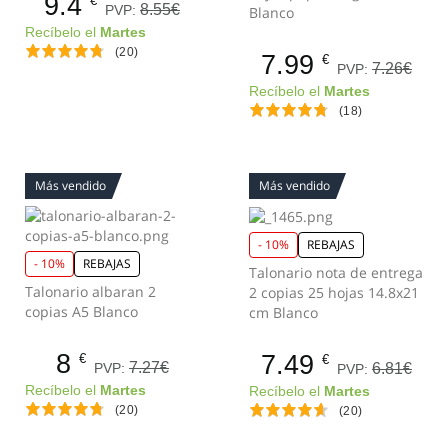
9.4
€
8.55€
PVP:
Blanco
Recíbelo el
Martes
(20)
7.99
€
7.26€
PVP:
Recíbelo el
Martes
(18)
Más vendido
Más vendido
- 10%
REBAJAS
- 10%
REBAJAS
Talonario nota de entrega
Talonario albaran 2
2 copias 25 hojas 14.8x21
copias A5 Blanco
cm Blanco
8
7.49
€
€
7.27€
PVP:
6.81€
PVP:
Recíbelo el
Martes
Recíbelo el
Martes
(20)
(20)