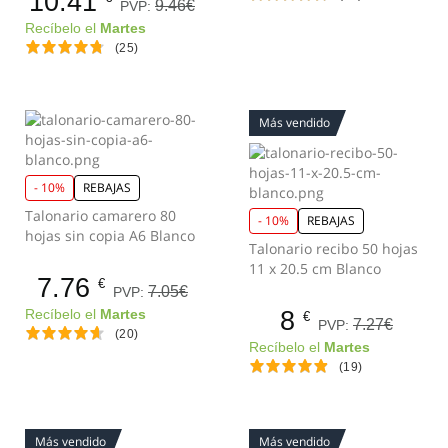
10.41
9.46€
PVP:
Recíbelo el
Martes
(25)
Más vendido
- 10%
REBAJAS
Talonario camarero 80
- 10%
REBAJAS
hojas sin copia A6 Blanco
Talonario recibo 50 hojas
11 x 20.5 cm Blanco
7.76
€
7.05€
PVP:
8
Recíbelo el
Martes
€
7.27€
PVP:
(20)
Recíbelo el
Martes
(19)
Más vendido
Más vendido