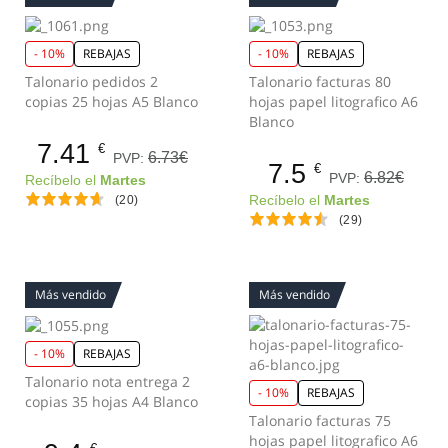
- 10%
REBAJAS
- 10%
REBAJAS
Talonario pedidos 2
Talonario facturas 80
copias 25 hojas A5 Blanco
hojas papel litografico A6
Blanco
7.41
€
6.73€
PVP:
7.5
€
6.82€
PVP:
Recíbelo el
Martes
(20)
Recíbelo el
Martes
(29)
Más vendido
Más vendido
- 10%
REBAJAS
Talonario nota entrega 2
- 10%
REBAJAS
copias 35 hojas A4 Blanco
Talonario facturas 75
hojas papel litografico A6