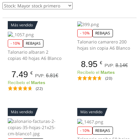
Más vendido
- 10%
REBAJAS
Talonario camarero 200
- 10%
REBAJAS
hojas sin copia A6 Blanco
Talonario albaran 2
copias 40 hojas A6 Blanco
8.95
€
8.14€
PVP:
7.49
Recíbelo el
Martes
€
6.81€
PVP:
(20)
Recíbelo el
Martes
(22)
Más vendido
Más vendido
- 10%
REBAJAS