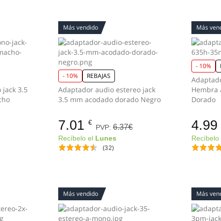
Más vendido
Más ven
- 10%
- 10%
REBAJAS
Adaptado
jack 3.5
Adaptador audio estereo jack
Hembra a 3.5 mm macho
cho
3.5 mm acodado dorado Negro
Dorado
7.01
4.99
€
6.37€
PVP:
Recíbelo el
Lunes
Recíbelo
(32)
Más vendido
Más ven