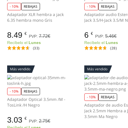
- 10%
REBAJAS
- 10%
REBAJAS
Adaptador XLR hembra a jack
Adaptador audio Ester
6.35 hembra mono Gris
Jack 3
8.49
6
€
€
7.72€
5.46€
PVP:
PVP:
Recíbelo el
Lunes
Recíbelo el
Lunes
(33)
(28)
Más vendido
Más vendido
- 10%
REBAJAS
- 10%
REBAJAS
Adaptador Optical 3.5mm /M -
TosLink /H Negro
Adaptador de audio Es
Jack 2.5mm Hembra a 
3.5mm Ma Negro
3.03
€
2.75€
PVP:
Recíbelo el
Lunes