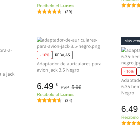
Recíbelo el
Lunes
(29)
Más ven
- 10%
REBAJAS
Adaptador de auriculares para
avion jack 3.5 Negro
- 10%
 a jack
Adaptado
6.49
€
6.35 he
5.9€
PVP:
Negro
Recíbelo el
Lunes
(34)
6.49
Recíbelo