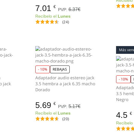
Recíbelo
7.01
€
6.37€
PVP:
Recíbelo el
Lunes
(24)
Más ven
- 10%
REBAJAS
a
Adaptador audio estereo jack
- 10%
o jack
3.5 hembra a jack 6.35 macho
Adaptado
Dorado
3.5 hemb
Negro
5.69
€
5.17€
PVP:
4.5
Recíbelo el
Lunes
€
(20)
Recíbelo