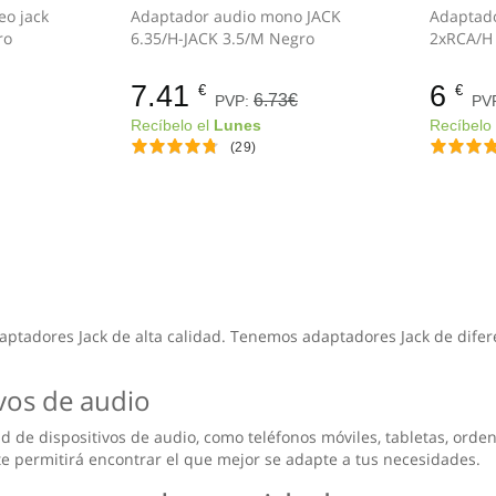
eo jack
Adaptador audio mono JACK
Adaptado
 Negro
6.35/H-JACK 3.5/M Negro
7.41
6
€
€
6.73€
PVP:
PV
Recíbelo el
Lunes
Recíbelo
(29)
aptadores Jack de alta calidad. Tenemos adaptadores Jack de difer
ivos de audio
de dispositivos de audio, como teléfonos móviles, tabletas, ordena
 permitirá encontrar el que mejor se adapte a tus necesidades.