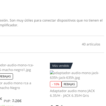
xión. Son muy útiles para conectar dispositivos que no tienen el
mplificador.
40 artículos
Más vendido
REBAJAS
r audio mono rca a
- 10%
REBAJAS
jack 3.5 macho Negro
Adaptador audio mono JACK
6.35/H - JACK 6.35/H Gris
€
7.26€
PVP: