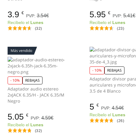
3.9
5.95
€
€
3.54€
5.41€
PVP:
PVP:
Recíbelo el
Lunes
Recíbelo el
Lunes
(32)
(23)
Más vendido
- 10%
REBAJAS
Adaptador divisor par
- 10%
REBAJAS
auriculares y microfon
Adaptador audio estereo
3.5 de 4 Blanco
2xJACK 6.35/H - JACK 6.35/M
Negro
5
€
4.54€
PVP:
5.05
Recíbelo el
Lunes
€
4.59€
PVP:
(26)
Recíbelo el
Lunes
(32)