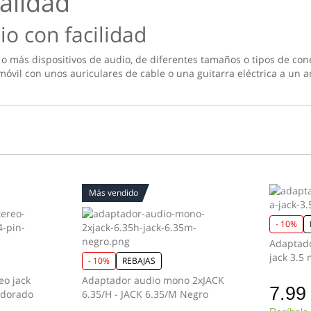
alidad
io con facilidad
o más dispositivos de audio, de diferentes tamaños o tipos de cone
vil con unos auriculares de cable o una guitarra eléctrica a un a
Más vendido
- 10%
Adaptado
- 10%
REBAJAS
eo jack
Adaptador audio mono 2xJACK
7.99
 dorado
6.35/H - JACK 6.35/M Negro