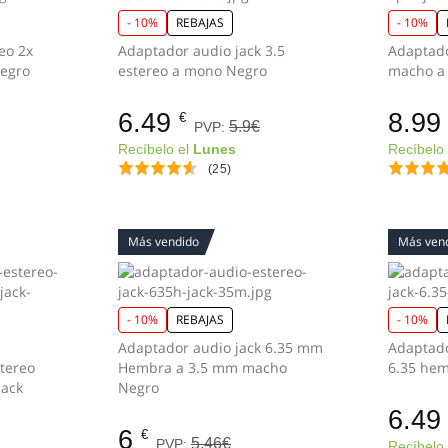
- 10%
REBAJAS
- 10%
eo 2x
Adaptador audio jack 3.5
Adaptado
.5/H-Jack 3.5/M Negro
estereo a mono Negro
6.49
8.99
€
5.9€
PVP:
Recíbelo el
Lunes
Recíbelo
(25)
Más vendido
Más ven
- 10%
REBAJAS
- 10%
Adaptador audio jack 6.35 mm
Adaptado
tereo
Hembra a 3.5 mm macho
Jack
Negro
6.49
6
€
5.46€
PVP:
Recíbelo