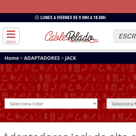
LUNES A VIERNES DE 9.00H A 18.00H
MENÚ
Home
>
ADAPTADORES
>
JACK