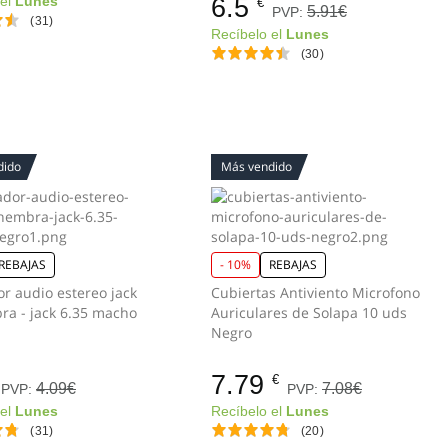
6.5
 el
Lunes
€
5.91€
PVP:
(31)
Recíbelo el
Lunes
(30)
dido
Más vendido
REBAJAS
- 10%
REBAJAS
r audio estereo jack
Cubiertas Antiviento Microfono
ra - jack 6.35 macho
Auriculares de Solapa 10 uds
Negro
7.79
€
4.09€
7.08€
PVP:
PVP:
 el
Lunes
Recíbelo el
Lunes
(31)
(20)