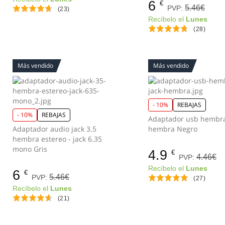
6
€
5.46€
PVP:
(23)
Recíbelo el
Lunes
(28)
Más vendido
Más vendido
- 10%
REBAJAS
- 10%
REBAJAS
Adaptador usb hembra
Adaptador audio jack 3.5
hembra Negro
hembra estereo - jack 6.35
mono Gris
4.9
€
4.46€
PVP:
Recíbelo el
Lunes
6
€
5.46€
PVP:
(27)
Recíbelo el
Lunes
(21)