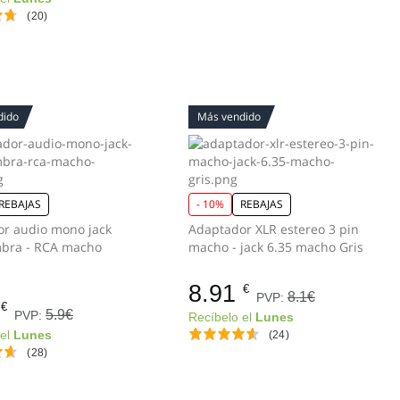
(20)
dido
Más vendido
REBAJAS
- 10%
REBAJAS
r audio mono jack
Adaptador XLR estereo 3 pin
mbra - RCA macho
macho - jack 6.35 macho Gris
8.91
€
8.1€
PVP:
€
5.9€
PVP:
Recíbelo el
Lunes
 el
Lunes
(24)
(28)