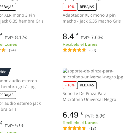
REBAJAS
- 10%
REBAJAS
r XLR mono 3 Pin
Adaptador XLR mono 3 pin
macho a Jack 6.35 hembra Gris
macho - jack 6.35 macho Gris
8.4
€
€
8.17€
7.63€
PVP:
PVP:
 el
Lunes
Recíbelo el
Lunes
(24)
(30)
dido
- 10%
REBAJAS
Soporte De Pinza Para
REBAJAS
Micrófono Universal Negro
r audio estereo jack
6.35 hembra Gris
6.49
€
5.9€
PVP:
Recíbelo el
Lunes
€
5.9€
PVP:
(13)
 el
Lunes