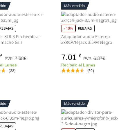
dido
Más vendido
REBAJAS
- 10%
REBAJAS
Pin hembra -
Adaptador audio Estereo
Jack 6.35 macho Gris
2xRCA/H-Jack 3.5/M Negro
7.01
€
€
7.68€
6.37€
PVP:
PVP:
 el
Lunes
Recíbelo el
Lunes
(22)
(30)
dido
Más vendido
REBAJAS