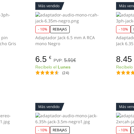
Más vendido
Más ven
- 10%
REBAJAS
- 10%
 pin
Adaptador Jack 6.5 mm A RCA
Adaptador XLR 3 
hembra a jack 6.35 macho Gris
mono Negro
6.5
8.45
€
5.91€
PVP:
Recíbelo el
Lunes
Recíbelo
(24)
Más vendido
Más ven
- 10%
REBAJAS
- 10%