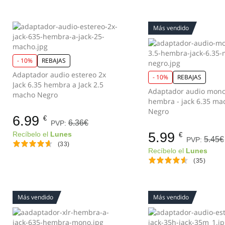
Más vendido
- 10%
REBAJAS
Adaptador audio estereo 2x
- 10%
REBAJAS
Jack 6.35 hembra a Jack 2.5
Adaptador audio mono 
macho Negro
hembra - jack 6.35 ma
Negro
6.99
€
6.36€
PVP:
5.99
Recíbelo el
Lunes
€
5.45€
PVP:
(33)
Recíbelo el
Lunes
(35)
Más vendido
Más vendido