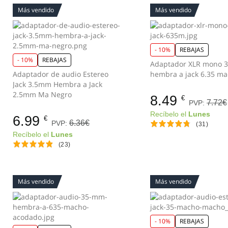
Más vendido
Más vendido
- 10%
REBAJAS
- 10%
REBAJAS
Adaptador XLR mono 3
Adaptador de audio Estereo
Jack 3.5mm Hembra a Jack
2.5mm Ma Negro
8.49
€
7.72€
PVP:
Recíbelo el
Lunes
6.99
€
6.36€
PVP:
(31)
Recíbelo el
Lunes
(23)
Más vendido
Más vendido
- 10%
REBAJAS