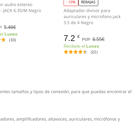
- 10%
REBAJAS
r audio estereo
2xRCA/H - JACK 6.35/M Negro
Adaptador divisor para
auriculares y microfono jack
3.5 de 4 Negro
5.46€
P:
 el
Lunes
7.2
€
6.55€
PVP:
(33)
Recíbelo el
Lunes
(22)
entes tamaños y tipos de conexión, para que puedas encontrar el
dores, amplificadores, altavoces, auriculares, micrófonos y