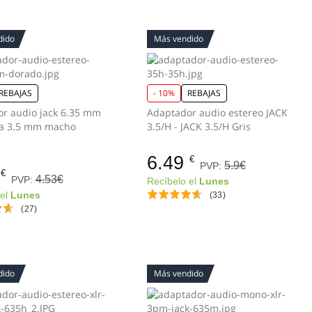
dido
Más vendido
REBAJAS
- 10%
REBAJAS
r audio jack 6.35 mm
Adaptador audio estereo JACK
3.5/H - JACK 3.5/H Gris
6.49
€
5.9€
PVP:
€
4.53€
PVP:
Recíbelo el
Lunes
 el
Lunes
(33)
(27)
dido
Más vendido