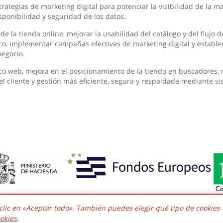
rategias de marketing digital para potenciar la visibilidad de la m
sponibilidad y seguridad de los datos.
de la tienda online, mejorar la usabilidad del catálogo y del flujo 
ico, implementar campañas efectivas de marketing digital y establ
negocio.
co web, mejora en el posicionamiento de la tienda en buscadores, 
el cliente y gestión más eficiente, segura y respaldada mediante s
clic en «Aceptar todo». También puedes elegir qué tipo de cookies
ht © 2016 - 2026 Todos los derechos reservados.
Desarrollado e i
ookies
.
758361. Poligono el Nevero complejo Inmuba Albatros, Manzana 6 N