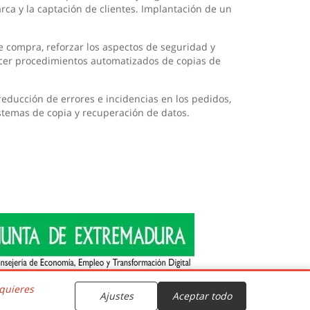
arca y la captación de clientes. Implantación de un
de compra, reforzar los aspectos de seguridad y
ecer procedimientos automatizados de copias de
reducción de errores e incidencias en los pedidos,
istemas de copia y recuperación de datos.
 quieres
ntegrado
Ajustes
Aceptar todo
ave 9, 06006, Badajoz. ESPAÑA.