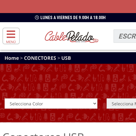
LUNES A VIERNES DE 9.00H A 18.00H
MENÚ
Home
>
CONECTORES
>
USB