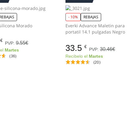
REBAJAS
- 10%
REBAJAS
Estuche silicona Morado
Everki Advance Maletin para
portatil 14.1 pulgadas Negro
€
9.55€
PVP:
33.5
€
30.46€
PVP:
 el
Martes
(36)
Recíbelo el
Martes
(20)