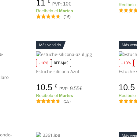
11
€
10€
PVP:
Recíbelo
Recíbelo el
Martes
(16)
Más vendido
Más ven
- 10%
REBAJAS
- 10%
Estuche silicona Azul
a Rosa claro
10.5
10.5
€
9.55€
PVP:
Recíbelo el
Martes
Recíbelo
(15)
Más ven