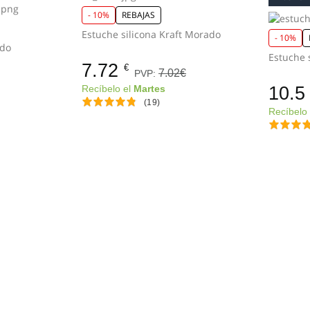
- 10%
REBAJAS
Estuche silicona Kraft Morado
- 10%
ndo
7.72
€
7.02€
PVP:
10.5
Recíbelo el
Martes
(19)
Recíbelo