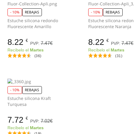
- 10%
REBAJAS
- 10%
REBAJAS
Estuche silicona redondo
Estuche silicona redo
Fluorescente Amarillo
Fluorescente Naranja
8.22
8.22
€
€
7.47€
7.47€
PVP:
PVP:
Recíbelo el
Martes
Recíbelo el
Martes
(36)
(31)
- 10%
REBAJAS
Estuche silicona Kraft
Turquesa
7.72
€
7.02€
PVP:
Recíbelo el
Martes
(19)