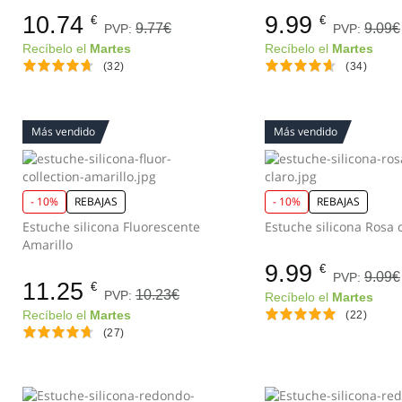
10.74
9.99
€
€
9.77€
9.09€
PVP:
PVP:
Recíbelo el
Martes
Recíbelo el
Martes
(32)
(34)
Más vendido
Más vendido
- 10%
REBAJAS
- 10%
REBAJAS
Estuche silicona Fluorescente
Estuche silicon
Amarillo
9.99
€
9.09€
PVP:
11.25
€
10.23€
PVP:
Recíbelo el
Martes
Recíbelo el
Martes
(22)
(27)