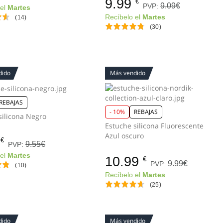
9.99
€
9.09€
PVP:
 el
Martes
Recíbelo el
Martes
(14)
(30)
dido
Más vendido
REBAJAS
- 10%
REBAJAS
Estuche silicona Negro
Estuche silicona Fluorescente
Azul oscuro
€
9.55€
PVP:
 el
Martes
10.99
€
9.99€
PVP:
(10)
Recíbelo el
Martes
(25)
dido
Más vendido