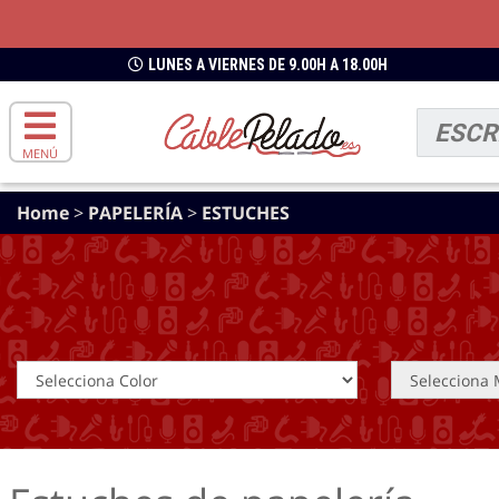
LUNES A VIERNES DE 9.00H A 18.00H
MENÚ
Home
>
PAPELERÍA
>
ESTUCHES