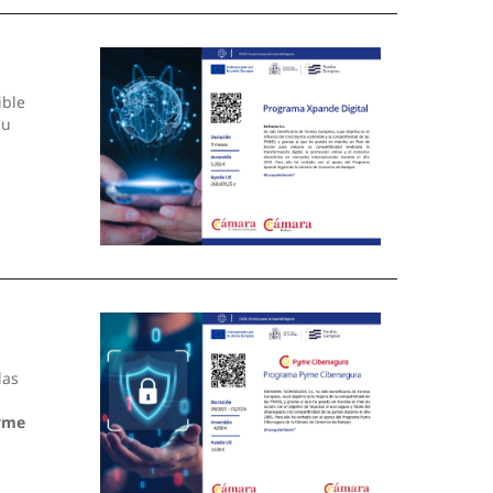
ible
su
las
yme