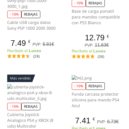
- 10%
REBAJAS
Base de carga portatil
- 10%
REBAJAS
para mandos compatible
Cable USB carga datos
con PS5 Blanco
Sony PSP 1000 2000 3000
12.79
€
7.49
€
6.81€
PVP:
11.63€
PVP:
Recíbelo el
Lunes
Recíbelo el
Lunes
(28)
(36)
Más vendido
- 10%
REBAJAS
Funda carcasa protector
silicona para mando PS4
Azul
- 10%
REBAJAS
Cubierta Joystick
7.41
€
Analogico PS4 y XBOX (8
6.73€
PVP:
uds) Multicolor
Recíbelo el
Lunes