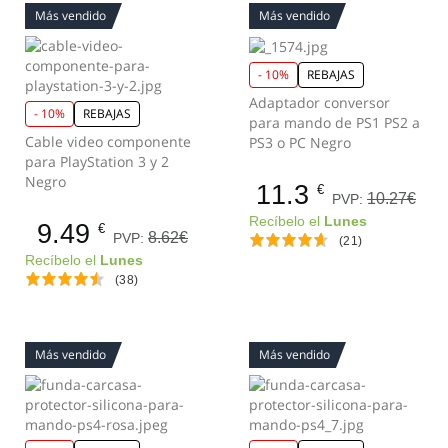
Más vendido
Más vendido
- 10%
REBAJAS
Adaptador conversor
- 10%
REBAJAS
para mando de PS1 PS2 a
Cable video componente
PS3 o PC Negro
para PlayStation 3 y 2
Negro
11.3
€
10.27€
PVP:
Recíbelo el
Lunes
9.49
€
8.62€
PVP:
(21)
Recíbelo el
Lunes
(38)
Más vendido
Más vendido