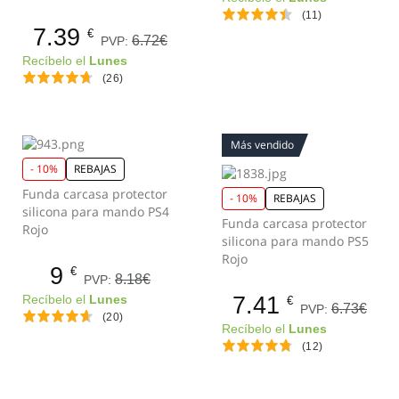
(11)
7.39
€
6.72€
PVP:
Recíbelo el
Lunes
(26)
Más vendido
- 10%
REBAJAS
Funda carcasa protector
- 10%
REBAJAS
silicona para mando PS4
Funda carcasa protector
Rojo
silicona para mando PS5
Rojo
9
€
8.18€
PVP:
7.41
Recíbelo el
Lunes
€
6.73€
PVP:
(20)
Recíbelo el
Lunes
(12)