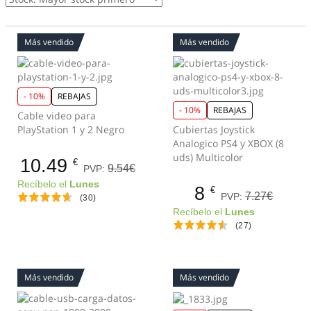
Más vendido
Más vendido
- 10%
REBAJAS
- 10%
REBAJAS
Cable video para
PlayStation 1 y 2 Negro
Cubiertas Joystick
Analogico PS4 y XBOX (8
uds) Multicolor
10.49
€
9.54€
PVP:
Recíbelo el
Lunes
8
€
7.27€
PVP:
(30)
Recíbelo el
Lunes
(27)
Más vendido
Más vendido