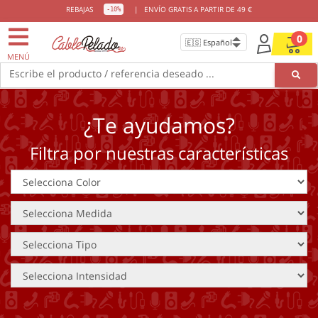
REBAJAS
|
ENVÍO GRATIS A PARTIR DE 49 €
-10%
0
MENÚ
Escribe el producto / referencia deseado ...
¿Te ayudamos?
Filtra por nuestras características