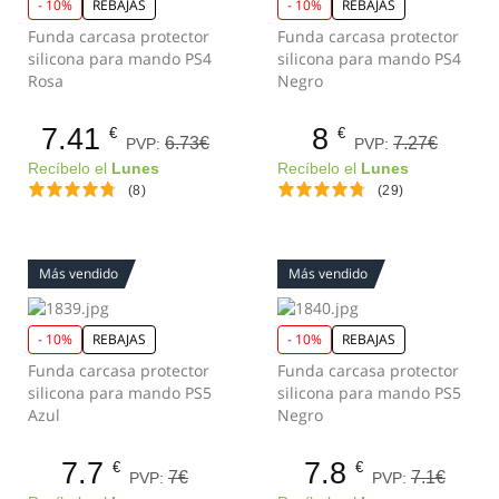
- 10%
REBAJAS
- 10%
REBAJAS
Funda carcasa protector
Funda carcasa protector
silicona para mando PS4
silicona para mando PS4
Rosa
Negro
7.41
8
€
€
6.73€
7.27€
PVP:
PVP:
Recíbelo el
Lunes
Recíbelo el
Lunes
(8)
(29)
Más vendido
Más vendido
- 10%
REBAJAS
- 10%
REBAJAS
Funda carcasa protector
Funda carcasa protector
silicona para mando PS5
silicona para mando PS5
Azul
Negro
7.7
7.8
€
€
7€
7.1€
PVP:
PVP: