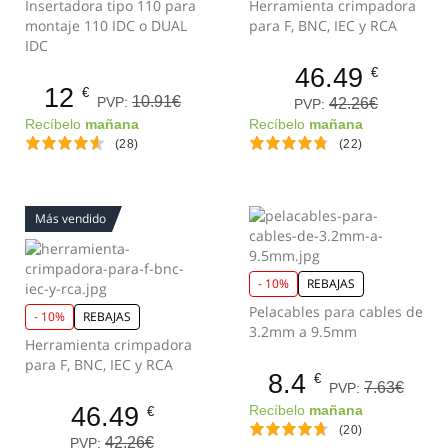
Insertadora tipo 110 para
Herramienta crimpadora
montaje 110 IDC o DUAL
para F, BNC, IEC y RCA
IDC
46.49
€
12
€
10.91€
PVP:
42.26€
PVP:
Recíbelo
mañana
Recíbelo
mañana
(28)
(22)
Más vendido
- 10%
REBAJAS
Pelacables para cables de
- 10%
REBAJAS
3.2mm a 9.5mm
Herramienta crimpadora
para F, BNC, IEC y RCA
8.4
€
7.63€
PVP:
46.49
Recíbelo
mañana
€
(20)
42.26€
PVP: