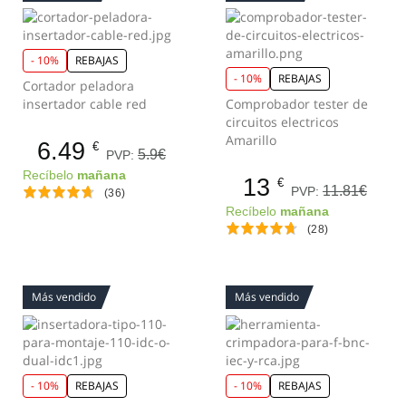
- 10%
REBAJAS
- 10%
REBAJAS
Cortador peladora
insertador cable red
Comprobador tester de
circuitos electricos
Amarillo
6.49
€
5.9€
PVP:
Recíbelo
mañana
13
€
11.81€
PVP:
(36)
Recíbelo
mañana
(28)
Más vendido
Más vendido
- 10%
REBAJAS
- 10%
REBAJAS