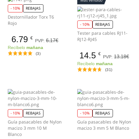
Más vendido
- 10%
REBAJAS
Destornillador Torx T6
Rojo
- 10%
REBAJAS
Tester para cables RJ11-
6.79
€
RJ12-RJ45
6.17€
PVP:
Recíbelo
mañana
14.5
(3)
€
13.18€
PVP:
Recíbelo
mañana
(31)
- 10%
REBAJAS
- 10%
REBAJAS
Guía pasacables de Nylon
Guía pasacables de Nylon
macizo 3 mm 10 M
macizo 3 mm 5 M Blanco
Blanco