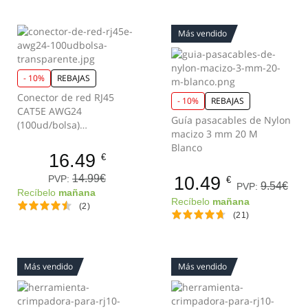
Más vendido
- 10%
REBAJAS
Conector de red RJ45
- 10%
REBAJAS
CAT5E AWG24
Guía pasacables de Nylon
(100ud/bolsa)
macizo 3 mm 20 M
Transparente
Blanco
16.49
€
14.99€
10.49
PVP:
€
9.54€
PVP:
Recíbelo
mañana
Recíbelo
mañana
(2)
(21)
Más vendido
Más vendido