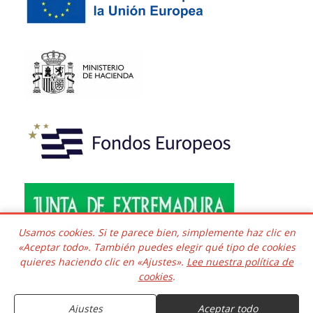
Usamos cookies. Si te parece bien, simplemente haz clic en
«Aceptar todo». También puedes elegir qué tipo de cookies
quieres haciendo clic en «Ajustes».
Lee nuestra política de
Copyright © 2016 - 2026 Todos los derechos reservados.
cookies
.
Desarrollado e integrado
Kaframa Technology SL CIF B06758361. Poligono el Nevero
complejo Inmuba Albatros, Manzana 6 Nave 9, 06006,
Ajustes
Aceptar todo