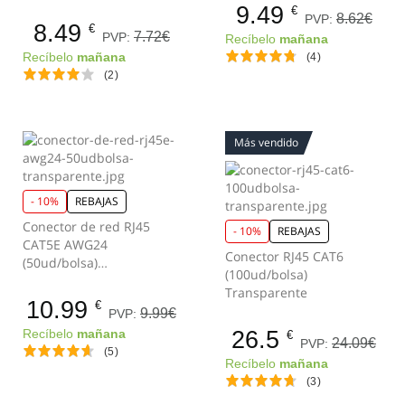
9.49
€
8.62€
PVP:
8.49
€
7.72€
PVP:
Recíbelo
mañana
Recíbelo
mañana
(4)
(2)
Más vendido
- 10%
REBAJAS
Conector de red RJ45
- 10%
REBAJAS
CAT5E AWG24
Conector RJ45 CAT6
(50ud/bolsa)
(100ud/bolsa)
Transparente
Transparente
10.99
€
9.99€
PVP:
26.5
Recíbelo
mañana
€
24.09€
PVP:
(5)
Recíbelo
mañana
(3)