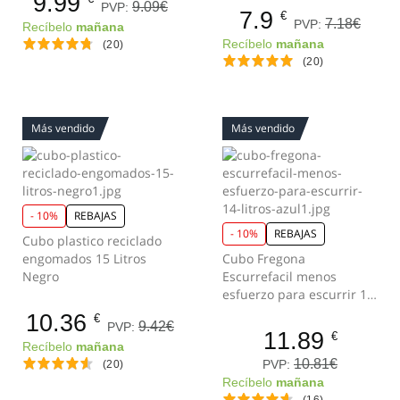
9.99
9.09€
PVP:
7.9
€
7.18€
PVP:
Recíbelo
mañana
Recíbelo
mañana
(20)
(20)
Más vendido
Más vendido
- 10%
REBAJAS
- 10%
REBAJAS
Cubo plastico reciclado
engomados 15 Litros
Cubo Fregona
Negro
Escurrefacil menos
esfuerzo para escurrir 14
Litros Azul
10.36
€
9.42€
PVP:
11.89
€
Recíbelo
mañana
10.81€
PVP:
(20)
Recíbelo
mañana
(16)