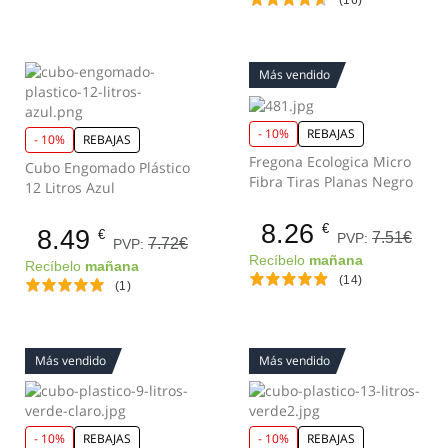
Más vendido
- 10%
REBAJAS
- 10%
REBAJAS
Fregona Ecologica Micro
Cubo Engomado Plástico
Fibra Tiras Planas Negro
12 Litros Azul
8.26
€
8.49
€
7.51€
PVP:
7.72€
PVP:
Recíbelo
mañana
Recíbelo
mañana
(14)
(1)
Más vendido
Más vendido
- 10%
REBAJAS
- 10%
REBAJAS