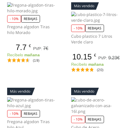
Más vendido
- 10%
REBAJAS
Fregona algodon Tiras
- 10%
REBAJAS
hilo Morado
Cubo plastico 7 Litros
Verde claro
7.7
€
7€
PVP:
10.15
Recíbelo
mañana
€
9.23€
PVP:
(19)
Recíbelo
mañana
(20)
Más vendido
Más vendido
- 10%
REBAJAS
- 10%
REBAJAS
Fregona algodon Tiras
hilo Azul
Cubo de Acero