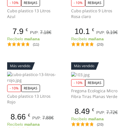
- 10%
REBAJAS
- 10%
REBAJAS
Cubo plastico 13 Litros
Cubo plastico 9 Litros
Azul
Rosa claro
7.9
10.1
€
€
7.18€
9.19€
PVP:
PVP:
Recíbelo
mañana
Recíbelo
mañana
(11)
(20)
Más vendido
Más vendido
- 10%
REBAJAS
- 10%
REBAJAS
Fregona Ecologica Micro
Cubo plastico 13 Litros
Fibra Tiras Planas Verde
Rojo
8.49
€
7.72€
PVP:
8.66
€
7.88€
PVP:
Recíbelo
mañana
Recíbelo
mañana
(20)