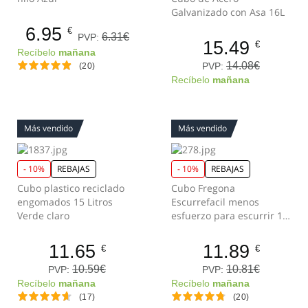
Galvanizado con Asa 16L
6.95
€
6.31€
PVP:
15.49
€
Recíbelo
mañana
14.08€
PVP:
(20)
Recíbelo
mañana
Más vendido
Más vendido
- 10%
REBAJAS
- 10%
REBAJAS
Cubo plastico reciclado
Cubo Fregona
engomados 15 Litros
Escurrefacil menos
Verde claro
esfuerzo para escurrir 14
Litros Turquesa
11.65
11.89
€
€
10.59€
10.81€
PVP:
PVP:
Recíbelo
mañana
Recíbelo
mañana
(17)
(20)