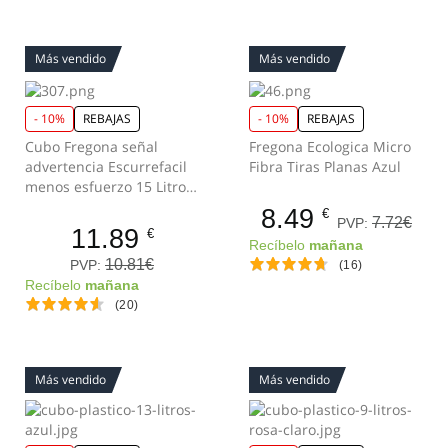
Más vendido
Más vendido
- 10%
REBAJAS
- 10%
REBAJAS
Cubo Fregona señal
Fregona Ecologica Micro
advertencia Escurrefacil
Fibra Tiras Planas Azul
menos esfuerzo 15 Litros
Negro
8.49
€
7.72€
PVP:
11.89
€
Recíbelo
mañana
10.81€
PVP:
(16)
Recíbelo
mañana
(20)
Más vendido
Más vendido