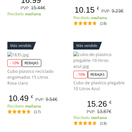
16.99
15.44€
10.15
PVP:
€
9.23€
PVP:
Recíbelo
mañana
Recíbelo
mañana
(18)
Más vendido
Más vendido
- 10%
REBAJAS
Cubo plastico reciclado
- 10%
REBAJAS
engomados 15 Litros
Cubo de plastico plegable
Rosa claro
10 Litros Azul
10.49
€
9.54€
PVP:
15.26
€
Recíbelo
mañana
13.87€
PVP:
(17)
Recíbelo
mañana
(19)