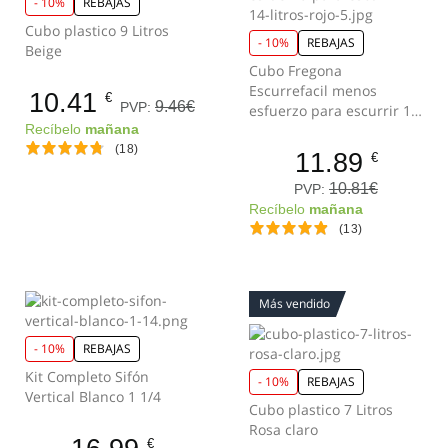
- 10%
REBAJAS
Cubo plastico 9 Litros
- 10%
REBAJAS
Beige
Cubo Fregona
Escurrefacil menos
10.41
€
9.46€
PVP:
esfuerzo para escurrir 14
Litros rojo-negro
Recíbelo
mañana
(18)
11.89
€
10.81€
PVP:
Recíbelo
mañana
(13)
Más vendido
- 10%
REBAJAS
Kit Completo Sifón
- 10%
REBAJAS
Vertical Blanco 1 1/4
Cubo plastico 7 Litros
Rosa claro
€