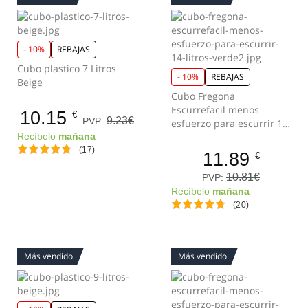
- 10%
REBAJAS
Cubo plastico 7 Litros
- 10%
REBAJAS
Beige
Cubo Fregona
Escurrefacil menos
10.15
€
9.23€
PVP:
esfuerzo para escurrir 14
Litros Verde
Recíbelo
mañana
(17)
11.89
€
10.81€
PVP:
Recíbelo
mañana
(20)
Más vendido
Más vendido