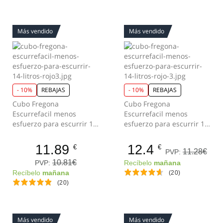
Más vendido
Más vendido
- 10%
REBAJAS
- 10%
REBAJAS
Cubo Fregona
Cubo Fregona
Escurrefacil menos
Escurrefacil menos
esfuerzo para escurrir 14
esfuerzo para escurrir 14
Litros Rojo
Litros Rojo-Blanco
11.89
12.4
€
€
11.28€
PVP:
10.81€
PVP:
Recíbelo
mañana
Recíbelo
mañana
(20)
(20)
Más vendido
Más vendido