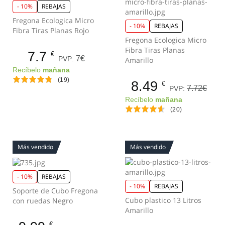
- 10%
REBAJAS
Fregona Ecologica Micro
- 10%
REBAJAS
Fibra Tiras Planas Rojo
Fregona Ecologica Micro
Fibra Tiras Planas
7.7
€
7€
PVP:
Amarillo
Recíbelo
mañana
(19)
8.49
€
7.72€
PVP:
Recíbelo
mañana
(20)
Más vendido
Más vendido
- 10%
REBAJAS
- 10%
REBAJAS
Soporte de Cubo Fregona
Cubo plastico 13 Litros
con ruedas Negro
Amarillo
€