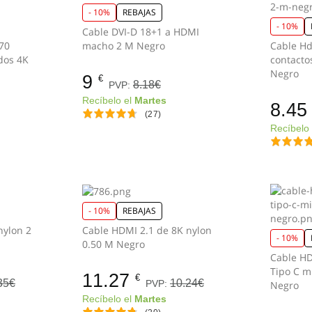
- 10%
REBAJAS
- 10%
Cable DVI-D 18+1 a HDMI
70
macho 2 M Negro
Cable Hd
dos 4K
contacto
Negro
9
€
8.18€
PVP:
Recíbelo el
Martes
8.45
(27)
Recíbelo
- 10%
REBAJAS
nylon 2
Cable HDMI 2.1 de 8K nylon
- 10%
0.50 M Negro
Cable HD
Tipo C m
11.27
€
35€
10.24€
PVP:
Negro
Recíbelo el
Martes