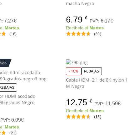
o
macho Negro
6.79
€
7.27€
6.17€
P:
PVP:
 el
Martes
Recíbelo el
Martes
(18)
(30)
dido
- 10%
REBAJAS
Cable HDMI 2.1 de 8K nylon 1
M Negro
REBAJAS
or HDMI acodado
12.75
€
derecha 90 grados Negro
11.59€
PVP:
Recíbelo el
Martes
(15)
6.09€
PVP:
 el
Martes
(21)