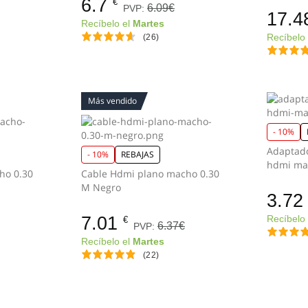
6.7
€
6.09€
PVP:
17.4
Recíbelo el
Martes
(26)
Recíbelo
Más vendido
- 10%
Adaptad
- 10%
REBAJAS
ho 0.30
Cable Hdmi plano macho 0.30
M Negro
3.72
7.01
Recíbelo
€
6.37€
PVP:
Recíbelo el
Martes
(22)