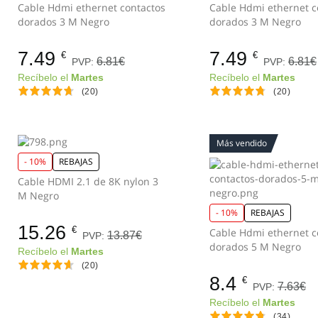
Cable Hdmi ethernet contactos
Cable Hdmi ethernet c
dorados 3 M Negro
dorados 3 M Negro
7.49
7.49
€
€
6.81€
6.81€
PVP:
PVP:
Recíbelo el
Martes
Recíbelo el
Martes
(20)
(20)
Más vendido
- 10%
REBAJAS
Cable HDMI 2.1 de 8K nylon 3
M Negro
- 10%
REBAJAS
15.26
€
Cable Hdmi ethernet c
13.87€
PVP:
dorados 5 M Negro
Recíbelo el
Martes
(20)
8.4
€
7.63€
PVP:
Recíbelo el
Martes
(34)