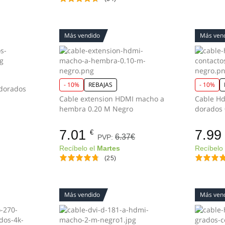
Más vendido
Más ven
- 10%
REBAJAS
- 10%
 dorados
Cable extension HDMI macho a
Cable Hd
hembra 0.20 M Negro
dorados 
7.01
7.99
€
6.37€
PVP:
Recíbelo el
Martes
Recíbelo
(25)
Más vendido
Más ven