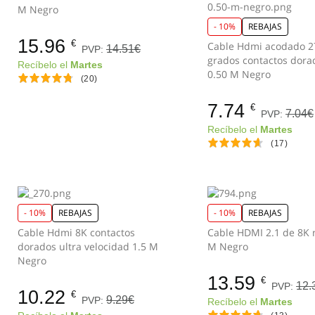
M Negro
- 10%
REBAJAS
15.96
€
Cable Hdmi acodado 2
14.51€
PVP:
grados contactos dora
Recíbelo el
Martes
0.50 M Negro
(20)
7.74
€
7.04€
PVP:
Recíbelo el
Martes
(17)
- 10%
REBAJAS
- 10%
REBAJAS
Cable Hdmi 8K contactos
Cable HDMI 2.1 de 8K 
dorados ultra velocidad 1.5 M
M Negro
Negro
13.59
€
12.
PVP:
10.22
€
9.29€
PVP:
Recíbelo el
Martes