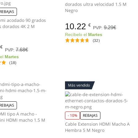
dorados ultra velocidad 1.5 M
Negro
REBAJAS
mi acodado 90 grados
10.22
€
s dorados 4K 2 M
9.29€
PVP:
Recíbelo el
Martes
(32)
€
7.68€
PVP:
 el
Martes
(18)
Más vendido
REBAJAS
MI tipo A macho -
- 10%
REBAJAS
ini HDMI macho 1.5 M
Cable Extension HDMI Macho A
Hembra 5 M Negro