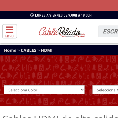
LUNES A VIERNES DE 9.00H A 18.00H
MENÚ
Home
>
CABLES
>
HDMI