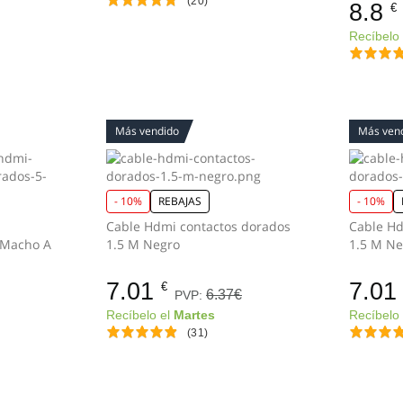
(20)
8.8
€
Recíbelo
Más vendido
Más ven
- 10%
REBAJAS
- 10%
Cable Hdmi contactos dorados
Cable Hd
 Macho A
1.5 M Negro
1.5 M Ne
7.01
7.01
€
6.37€
PVP:
Recíbelo el
Martes
Recíbelo
(31)