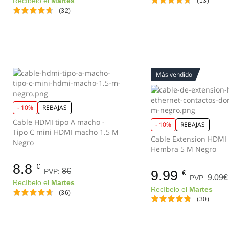
Recíbelo el
Martes
(13)
(32)
Más vendido
- 10%
REBAJAS
Cable HDMI tipo A macho -
- 10%
REBAJAS
Tipo C mini HDMI macho 1.5 M
Cable Extension HDMI
Negro
Hembra 5 M Negro
8.8
€
8€
PVP:
9.99
€
9.09€
PVP:
Recíbelo el
Martes
Recíbelo el
Martes
(36)
(30)