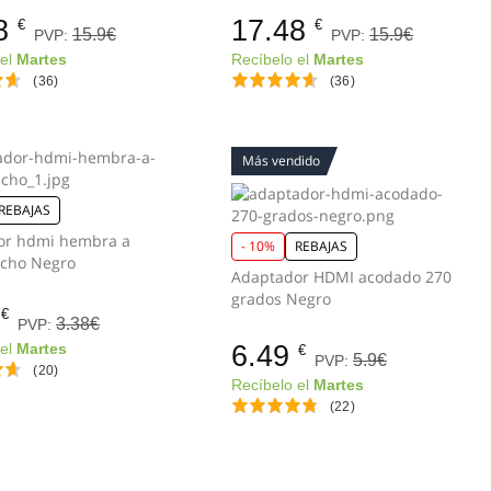
8
17.48
€
€
15.9€
15.9€
PVP:
PVP:
 el
Martes
Recíbelo el
Martes
(36)
(36)
Más vendido
REBAJAS
or hdmi hembra a
- 10%
REBAJAS
hdmi macho Negro
Adaptador HDMI acodado 270
grados Negro
€
3.38€
PVP:
6.49
 el
Martes
€
5.9€
PVP:
(20)
Recíbelo el
Martes
(22)