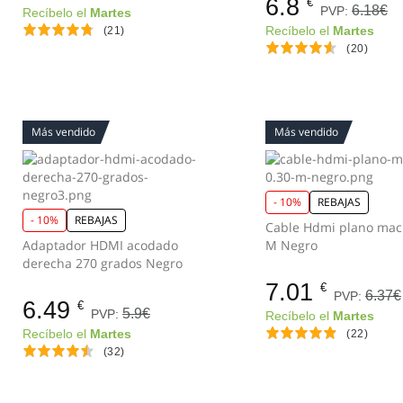
6.8
€
6.18€
PVP:
Recíbelo el
Martes
(21)
Recíbelo el
Martes
(20)
Más vendido
Más vendido
- 10%
REBAJAS
- 10%
REBAJAS
Cable Hdmi plano mac
Adaptador HDMI acodado
M Negro
derecha 270 grados Negro
7.01
€
6.37€
PVP:
6.49
€
5.9€
PVP:
Recíbelo el
Martes
Recíbelo el
Martes
(22)
(32)