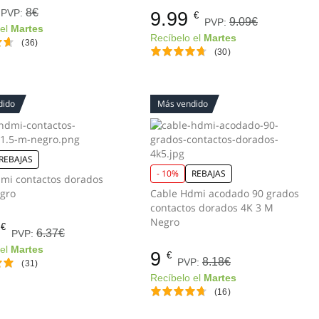
8€
PVP:
9.99
€
9.09€
PVP:
 el
Martes
Recíbelo el
Martes
(36)
(30)
dido
Más vendido
REBAJAS
- 10%
REBAJAS
mi contactos dorados
gro
Cable Hdmi acodado 90 grados
contactos dorados 4K 3 M
Negro
€
6.37€
PVP:
 el
Martes
9
€
8.18€
PVP:
(31)
Recíbelo el
Martes
(16)