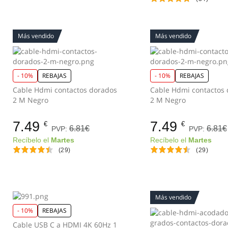
Más vendido
Más vendido
- 10%
REBAJAS
- 10%
REBAJAS
Cable Hdmi contactos dorados
Cable Hdmi contactos
2 M Negro
2 M Negro
7.49
7.49
€
€
6.81€
6.81€
PVP:
PVP:
Recíbelo el
Martes
Recíbelo el
Martes
(29)
(29)
Más vendido
- 10%
REBAJAS
Cable USB C a HDMI 4K 60Hz 1