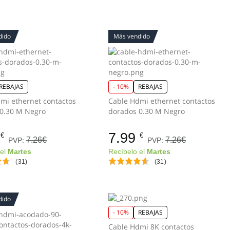
dido
Más vendido
REBAJAS
- 10%
REBAJAS
mi ethernet contactos
Cable Hdmi ethernet contactos
0.30 M Negro
dorados 0.30 M Negro
7.99
€
€
7.26€
7.26€
PVP:
PVP:
 el
Martes
Recíbelo el
Martes
(31)
(31)
dido
- 10%
REBAJAS
Cable Hdmi 8K contactos