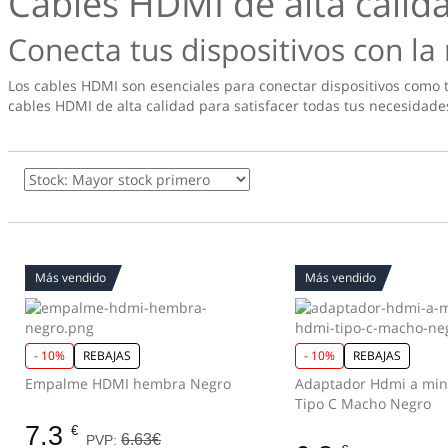
Cables HDMI de alta calid
Conecta tus dispositivos con l
Los cables HDMI son esenciales para conectar dispositivos como 
cables HDMI de alta calidad para satisfacer todas tus necesidade
Más vendido
Más vendido
- 10%
REBAJAS
- 10%
REBAJAS
Empalme HDMI hembra Negro
Adaptador Hdmi a min
Tipo C Macho Negro
7.3
€
6.63€
PVP: