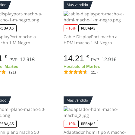
dido
Más vendido
REBAJAS
- 10%
REBAJAS
splayPort macho a
Cable DisplayPort macho a
cho 1 M Negro
HDMI macho 1 M Negro
1
14.21
€
€
12.91€
12.91€
PVP:
PVP:
 el
Martes
Recíbelo el
Martes
(21)
(21)
dido
Más vendido
REBAJAS
- 10%
REBAJAS
dmi plano macho 50
Adaptador hdmi tipo A macho-