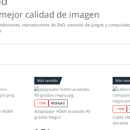
ad
a mejor calidad de imagen
televisores, reproductores de DVD, consolas de juegos y computado
s.
Más vendido
Más ven
- 10%
REBAJAS
- 10%
i HDMI
Adaptador HDMI acodado 90
grados Negro
Cable Hd
dorados