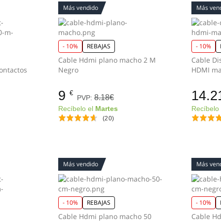
Más vendido
Más ven
- 10%
REBAJAS
- 10%
Cable Hdmi plano macho 2 M
Cable Di
Negro
HDMI ma
9
14.2
€
8.18€
PVP:
Recíbelo el
Martes
Recíbelo
(20)
Más vendido
Más ven
- 10%
REBAJAS
- 10%
Cable Hdmi plano macho 50
Cable H