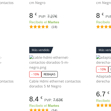
ontactos
cm Negro
cm Negr
8
8
€
€
7.27€
PVP:
PV
Recíbelo el
Martes
Recíbelo
(18)
Más vendido
Más ven
- 10%
- 10%
REBAJAS
Adaptad
ontactos
Cable Hdmi ethernet contactos
dorados 5 M Negro
6.7
€
8.4
€
7.63€
PVP:
Recíbelo
Recíbelo el
Martes
(34)