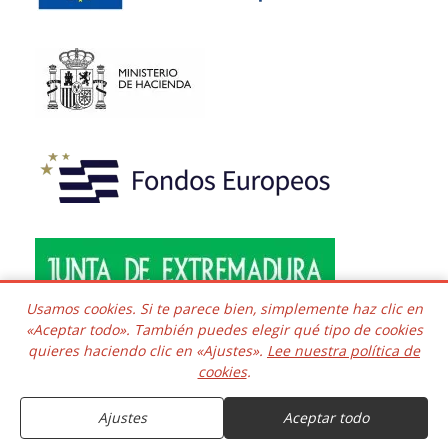
Usamos cookies. Si te parece bien, simplemente haz clic en
«Aceptar todo». También puedes elegir qué tipo de cookies
quieres haciendo clic en «Ajustes».
Lee nuestra política de
Copyright © 2016 - 2026 Todos los derechos reservados.
cookies
.
Desarrollado e integrado
Kaframa Technology SL CIF B06758361. Poligono el Nevero
complejo Inmuba Albatros, Manzana 6 Nave 9, 06006,
Ajustes
Aceptar todo
Badajoz. ESPAÑA.