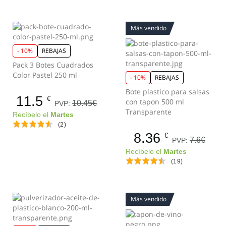
Más vendido
- 10%
REBAJAS
Pack 3 Botes Cuadrados
Color Pastel 250 ml
- 10%
REBAJAS
Bote plastico para salsas
11.5
€
con tapon 500 ml
10.45€
PVP:
Transparente
Recíbelo el
Martes
(2)
8.36
€
7.6€
PVP:
Recíbelo el
Martes
(19)
Más vendido