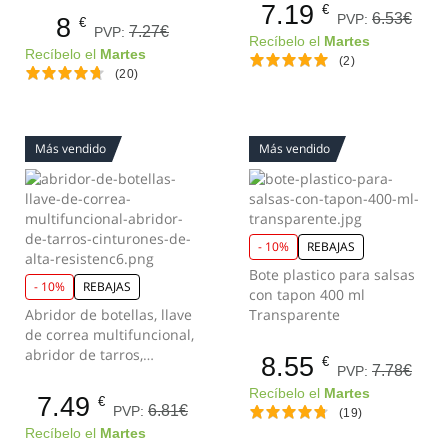
7.19
€
6.53€
PVP:
8
€
7.27€
PVP:
Recíbelo el
Martes
Recíbelo el
Martes
(2)
(20)
Más vendido
Más vendido
- 10%
REBAJAS
Bote plastico para salsas
- 10%
REBAJAS
con tapon 400 ml
Abridor de botellas, llave
Transparente
de correa multifuncional,
abridor de tarros,
8.55
€
7.78€
PVP:
cinturones de alta
resistenc
Recíbelo el
Martes
7.49
€
6.81€
PVP:
(19)
Recíbelo el
Martes