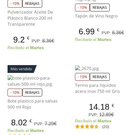
- 10%
REBAJAS
- 10%
REBAJAS
Pulverizador Aceite De
Tapón de Vino Negro
Plástico Blanco 200 ml
Transparente
6.99
€
6.36€
PVP:
9.2
€
Recíbelo el
Martes
8.36€
PVP:
Recíbelo el
Martes
Más vendido
- 10%
REBAJAS
Termo para liquidos
acero inox 750 ml Gris
- 10%
REBAJAS
Bote plastico para salsas
14.18
€
500 ml Rojo
12.89€
PVP:
8.02
Recíbelo el
Martes
€
7.29€
PVP:
(20)
Recíbelo el
Martes