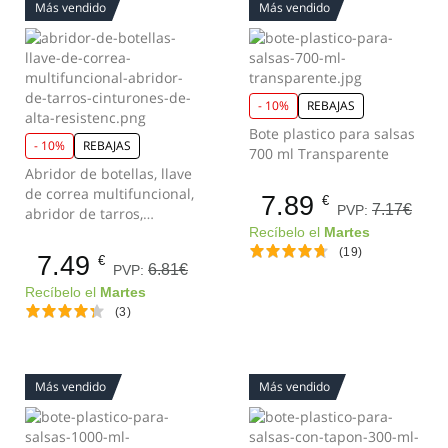
Más vendido
Más vendido
- 10%
REBAJAS
Bote plastico para salsas
- 10%
REBAJAS
700 ml Transparente
Abridor de botellas, llave
de correa multifuncional,
7.89
€
7.17€
PVP:
abridor de tarros,
cinturones de alta
Recíbelo el
Martes
resistenc
(19)
7.49
€
6.81€
PVP:
Recíbelo el
Martes
(3)
Más vendido
Más vendido