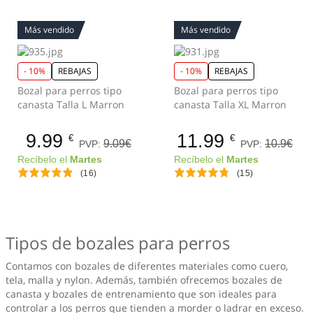
Más vendido
Más vendido
- 10%
REBAJAS
- 10%
REBAJAS
Bozal para perros tipo
Bozal para perros tipo
canasta Talla L Marron
canasta Talla XL Marron
9.99
11.99
€
€
9.09€
10.9€
PVP:
PVP:
Recíbelo el
Martes
Recíbelo el
Martes
(16)
(15)
Tipos de bozales para perros
Contamos con bozales de diferentes materiales como cuero,
tela, malla y nylon. Además, también ofrecemos bozales de
canasta y bozales de entrenamiento que son ideales para
controlar a los perros que tienden a morder o ladrar en exceso.