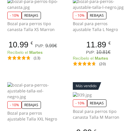
- 10%
REBAJAS
- 10%
REBAJAS
Bozal para perros tipo
Bozal para perros
canasta Talla XS Marron
ajustable Talla L Negro
10.99
11.89
€
€
9.99€
PVP:
10.81€
PVP:
Recíbelo el
Martes
(13)
Recíbelo el
Martes
(20)
Más vendido
- 10%
REBAJAS
- 10%
REBAJAS
Bozal para perros tipo
Bozal para perros
canasta Talla M Marron
ajustable Talla XXL Negro