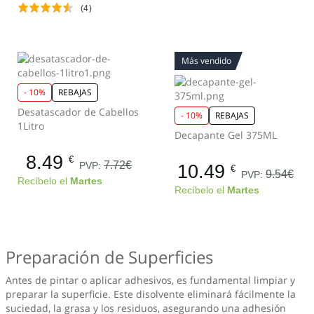
(4)
Más vendido
- 10%
REBAJAS
Desatascador de Cabellos
- 10%
REBAJAS
1Litro
Decapante Gel 375ML
8.49
€
7.72€
PVP:
10.49
€
9.54€
PVP:
Recíbelo el
Martes
Recíbelo el
Martes
Preparación de Superficies
Antes de pintar o aplicar adhesivos, es fundamental limpiar y
preparar la superficie. Este disolvente eliminará fácilmente la
suciedad, la grasa y los residuos, asegurando una adhesión