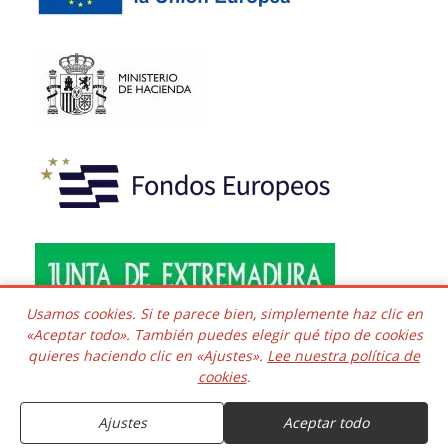
Usamos cookies. Si te parece bien, simplemente haz clic en
«Aceptar todo». También puedes elegir qué tipo de cookies
quieres haciendo clic en «Ajustes».
Lee nuestra política de
Copyright © 2016 - 2026 Todos los derechos reservados.
cookies
.
Desarrollado e integrado
Kaframa Technology SL CIF B06758361. Poligono el Nevero
complejo Inmuba Albatros, Manzana 6 Nave 9, 06006,
Ajustes
Aceptar todo
Badajoz. ESPAÑA.