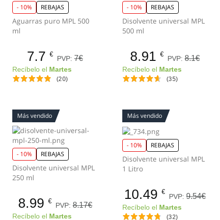
- 10%
REBAJAS
- 10%
REBAJAS
Aguarras puro MPL 500
Disolvente universal MPL
ml
500 ml
7.7
8.91
€
€
7€
8.1€
PVP:
PVP:
Recíbelo el
Martes
Recíbelo el
Martes
(20)
(35)
Más vendido
Más vendido
- 10%
REBAJAS
- 10%
REBAJAS
Disolvente universal MPL
Disolvente universal MPL
1 Litro
250 ml
10.49
€
9.54€
PVP:
8.99
€
8.17€
PVP:
Recíbelo el
Martes
Recíbelo el
Martes
(32)