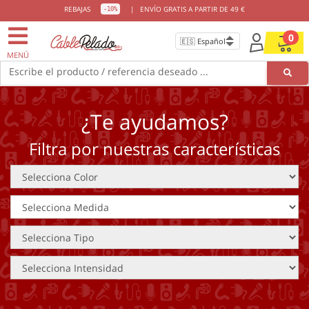
REBAJAS
|
ENVÍO GRATIS A PARTIR DE 49 €
-10%
0
MENÚ
Escribe el producto / referencia deseado ...
¿Te ayudamos?
Filtra por nuestras características