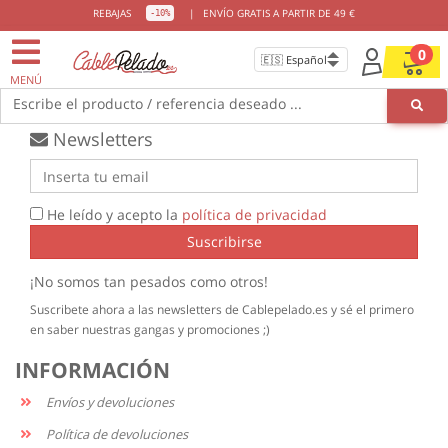
ENVIOS GRATIS
DESDE 49€
REBAJAS
|
ENVÍO GRATIS A PARTIR DE 49 €
-10%
0
MENÚ
Escribe el producto / referencia deseado ...
Newsletters
He leído y acepto la
política de privacidad
Suscribirse
¡No somos tan pesados como otros!
Suscribete ahora a las newsletters de Cablepelado.es y sé el primero
en saber nuestras gangas y promociones ;)
INFORMACIÓN
Envíos y devoluciones
Política de devoluciones