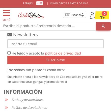
ENVIOS GRATIS
DESDE 49€
REBAJAS
|
ENVÍO GRATIS A PARTIR DE 49 €
-10%
0
MENÚ
Escribe el producto / referencia deseado ...
Newsletters
He leído y acepto la
política de privacidad
Suscribirse
¡No somos tan pesados como otros!
Suscribete ahora a las newsletters de Cablepelado.es y sé el primero
en saber nuestras gangas y promociones ;)
INFORMACIÓN
Envíos y devoluciones
Política de devoluciones