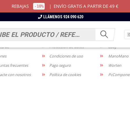
REBAJAS
|
ENVÍO GRATIS A PARTIR DE 49 €
-10%
LLÁMENOS 924 090 620
RMACIÓN
NOTIFICACIONES
MARKETP
os y devoluciones
Aviso legal
Amazon
ica de
Protección de datos
Ebay
ones
Condiciones de uso
ManoMano
untas frecuentes
Pago seguro
Worten
acte con nosotros
Política de cookies
PcCompone