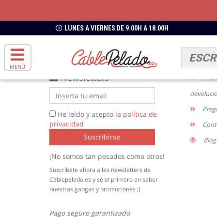
ENVIOS GRATIS
DESDE 49€
LUNES A VIERNES DE 9.00H A 18.00H
INFO
Enví
MENÚ
Newsletters
Polít
devoluci
Preg
He leído y acepto la
política de
privacidad
Cont
Suscribirse
Blog
¡No somos tan pesados como otros!
Suscribete ahora a las newsletters de
Cablepelado.es y sé el primero en saber
nuestras gangas y promociones ;)
Pago seguro garantizado