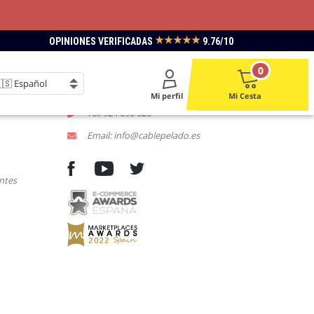
★★★★★
OPINIONES VERIFICADAS
9.76/10
LACE
CONTACTENOS
0
L-V 9:00 a 18:00
Mi perfil
Mi Cesta
Tel: 924 090 620
Email: info@cablepelado.es
ntes