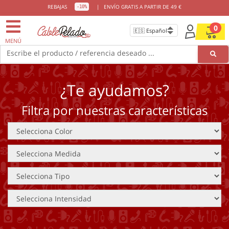
REBAJAS
|
ENVÍO GRATIS A PARTIR DE 49 €
-10%
0
MENÚ
Escribe el producto / referencia deseado ...
¿Te ayudamos?
Filtra por nuestras características