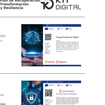
ible
su
las
yme