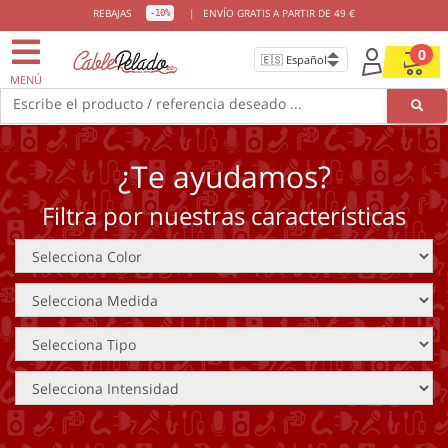
REBAJAS
|
ENVÍO GRATIS A PARTIR DE 49 €
-10%
0
MENÚ
Escribe el producto / referencia deseado ...
¿Te ayudamos?
Filtra por nuestras características