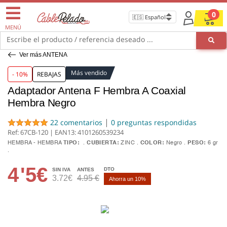
0
MENÚ
Escribe el producto / referencia deseado ...
Ver más ANTENA
Más vendido
- 10%
REBAJAS
Adaptador Antena F Hembra A Coaxial
Hembra Negro
|
22 comentarios
0 preguntas respondidas
Ref: 67CB-120 | EAN13:
4101260539234
HEMBRA - HEMBRA
TIPO:
CUBIERTA:
ZINC
COLOR:
Negro
PESO:
6 gr
4
'5€
DTO
SIN IVA
ANTES
3.72€
4.95 €
Ahorra un 10%