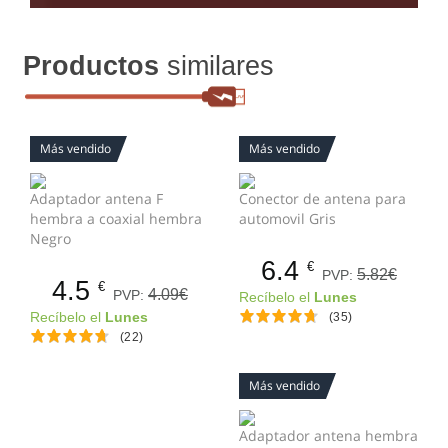
Productos
similares
Más vendido
Más vendido
Adaptador antena F
Conector de antena para
hembra a coaxial hembra
automovil Gris
Negro
6.4
€
5.82€
PVP:
4.5
€
4.09€
PVP:
Recíbelo el
Lunes
Recíbelo el
Lunes
(35)
(22)
Más vendido
Adaptador antena hembra