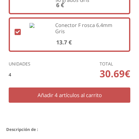
6 €
Conector F rosca 6.4mm
Gris
13.7 €
UNIDADES
TOTAL
30.69€
4
Añadir
4
artículos al carrito
Descripción de :