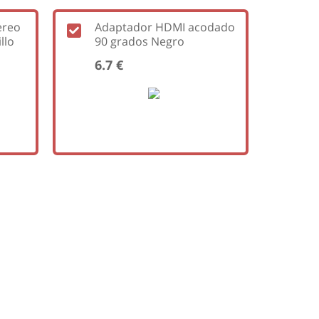
ereo
Adaptador HDMI acodado
llo
90 grados Negro
6.7 €