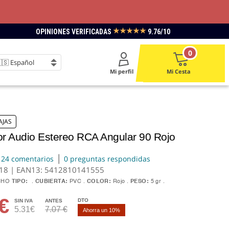
★★★★★
OPINIONES VERIFICADAS
9.76/10
0
Mi perfil
Mi Cesta
AJAS
r Audio Estereo RCA Angular 90 Rojo
|
24 comentarios
0 preguntas respondidas
418 | EAN13:
5412810141555
CHO
TIPO:
CUBIERTA:
PVC
COLOR:
Rojo
PESO:
5 gr
€
DTO
SIN IVA
ANTES
5.31€
7.07 €
Ahorra un 10%