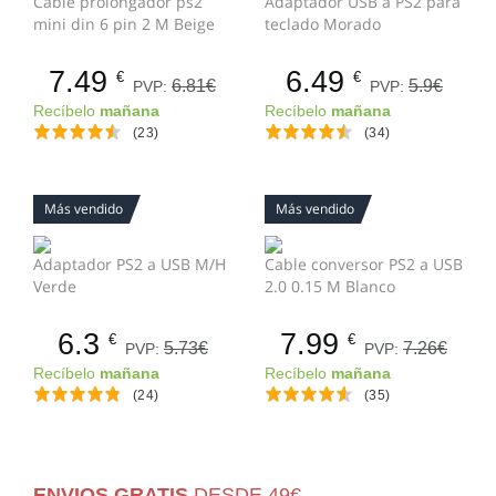
Cable prolongador ps2
Adaptador USB a PS2 para
mini din 6 pin 2 M Beige
teclado Morado
7.49
6.49
€
€
6.81€
5.9€
PVP:
PVP:
Recíbelo
mañana
Recíbelo
mañana
(23)
(34)
Más vendido
Más vendido
Adaptador PS2 a USB M/H
Cable conversor PS2 a USB
Verde
2.0 0.15 M Blanco
6.3
7.99
€
€
5.73€
7.26€
PVP:
PVP:
Recíbelo
mañana
Recíbelo
mañana
(24)
(35)
ENVIOS GRATIS
DESDE 49€