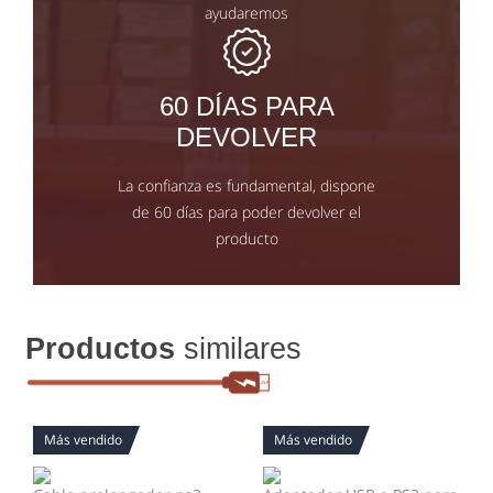
ayudaremos
60 DÍAS PARA
DEVOLVER
La confianza es fundamental, dispone
de 60 días para poder devolver el
producto
Productos
similares
Más vendido
Más vendido