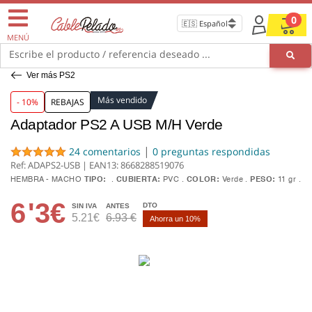
0
MENÚ
Escribe el producto / referencia deseado ...
Ver más PS2
Más vendido
- 10%
REBAJAS
Adaptador PS2 A USB M/H Verde
|
24 comentarios
0 preguntas respondidas
Ref: ADAPS2-USB | EAN13:
8668288519076
HEMBRA - MACHO
TIPO:
CUBIERTA:
PVC
COLOR:
Verde
PESO:
11 gr
6
'3€
DTO
SIN IVA
ANTES
5.21€
6.93 €
Ahorra un 10%