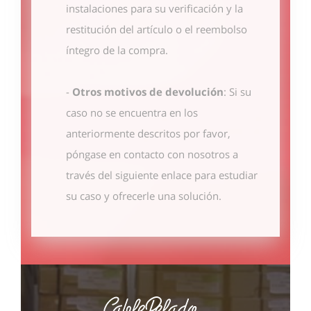
instalaciones para su verificación y la
restitución del artículo o el reembolso
íntegro de la compra.
-
Otros motivos de devolución
: Si su
caso no se encuentra en los
anteriormente descritos por favor,
póngase en contacto con nosotros
a
través del siguiente enlace
para estudiar
su caso y ofrecerle una solución.