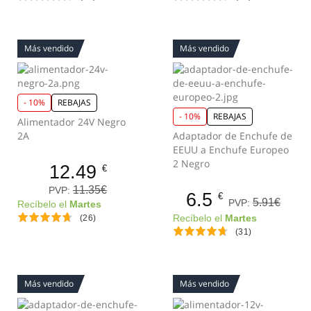
Más vendido
Más vendido
- 10%
REBAJAS
- 10%
REBAJAS
Alimentador 24V Negro
2A
Adaptador de Enchufe de
EEUU a Enchufe Europeo
2 Negro
12.49
€
11.35€
PVP:
6.5
€
5.91€
PVP:
Recíbelo el
Martes
(26)
Recíbelo el
Martes
(31)
Más vendido
Más vendido