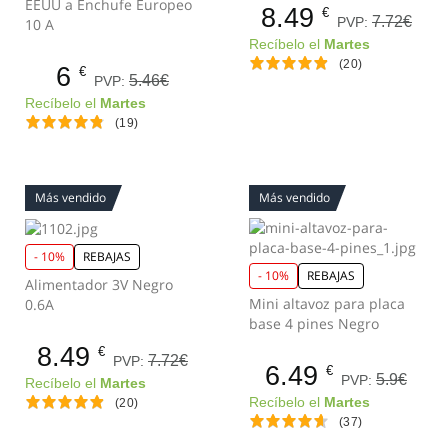
EEUU a Enchufe Europeo
8.49
€
7.72€
PVP:
10 A
Recíbelo el
Martes
(20)
6
€
5.46€
PVP:
Recíbelo el
Martes
(19)
Más vendido
Más vendido
- 10%
REBAJAS
- 10%
REBAJAS
Alimentador 3V Negro
Mini altavoz para placa
0.6A
base 4 pines Negro
8.49
€
7.72€
PVP:
6.49
€
5.9€
PVP:
Recíbelo el
Martes
Recíbelo el
Martes
(20)
(37)