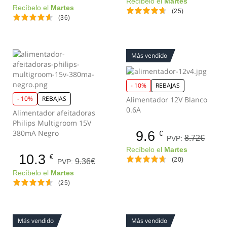
Recíbelo el
Martes
Recíbelo el
Martes
(25)
(36)
Más vendido
- 10%
REBAJAS
- 10%
REBAJAS
Alimentador 12V Blanco
0.6A
Alimentador afeitadoras
Philips Multigroom 15V
380mA Negro
9.6
€
8.72€
PVP:
Recíbelo el
Martes
10.3
€
(20)
9.36€
PVP:
Recíbelo el
Martes
(25)
Más vendido
Más vendido