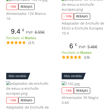
- 10%
REBAJAS
Alimentador 12V Blanco
- 10%
REBAJAS
1A
Adaptador de Enchufe de
EEUU a Enchufe Europeo
9.4
€
8.55€
PVP:
10 A
Recíbelo el
Martes
(17)
6
€
5.46€
PVP:
Recíbelo el
Martes
(19)
Más vendido
Más vendido
- 10%
REBAJAS
Alimentador 3V Negro
- 10%
REBAJAS
0.6A
Adaptador de Enchufe de