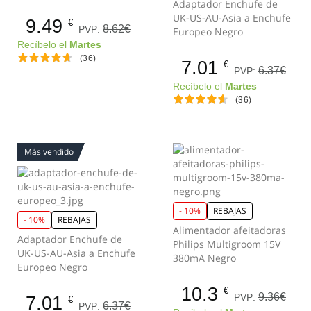
Adaptador Enchufe de
UK-US-AU-Asia a Enchufe
9.49
€
8.62€
PVP:
Europeo Negro
Recíbelo el
Martes
(36)
7.01
€
6.37€
PVP:
Recíbelo el
Martes
(36)
Más vendido
- 10%
REBAJAS
- 10%
REBAJAS
Alimentador afeitadoras
Adaptador Enchufe de
Philips Multigroom 15V
UK-US-AU-Asia a Enchufe
380mA Negro
Europeo Negro
10.3
€
9.36€
PVP:
7.01
€
6.37€
PVP: