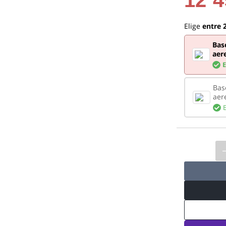
Elige
entre 2
Bas
aer
Bas
aer