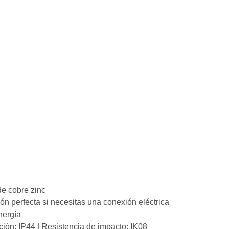
de cobre zinc
ón perfecta si necesitas una conexión eléctrica
nergía
ción: IP44 | Resistencia de impacto: IK08