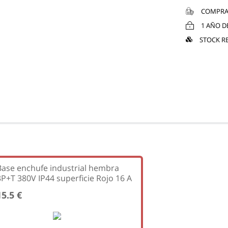
COMPRA
1 AÑO D
STOCK R
Base enchufe industrial hembra
3P+T 380V IP44 superficie Rojo 16 A
15.5 €