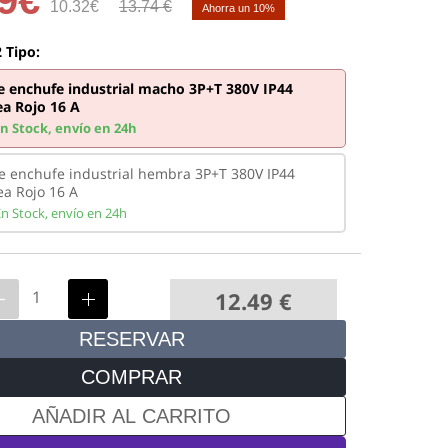
10.32€
13.74 €
Ahorra un 10%
 Tipo:
e enchufe industrial macho 3P+T 380V IP44
ea Rojo 16 A
En Stock,
envío en 24h
e enchufe industrial hembra 3P+T 380V IP44
ea Rojo 16 A
En Stock,
envío en 24h
12.49
€
RESERVAR
COMPRAR
AÑADIR AL CARRITO