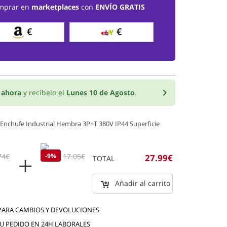
mprar en
marketplaces
con
ENVÍO GRATIS
€
€
o
ahora
y recíbelo el
Lunes 10 de Agosto
.
Enchufe Industrial Hembra 3P+T 380V IP44 Superficie
74€
15.5€
-9%
17.05€
27.99€
TOTAL
Añadir al carrito
 PARA CAMBIOS Y DEVOLUCIONES
TU PEDIDO EN 24H LABORALES