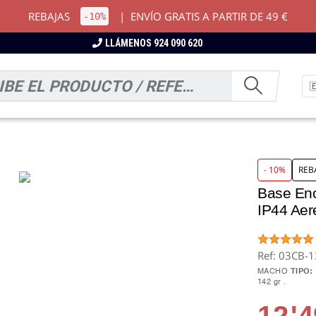
REBAJAS
|
ENVÍO GRATIS A PARTIR DE 49 €
-10%
LLÁMENOS 924 090 620
- 10%
REB
Base Enc
IP44 Aer
Ref: 03CB-
MACHO
TIPO:
142 gr
12
'