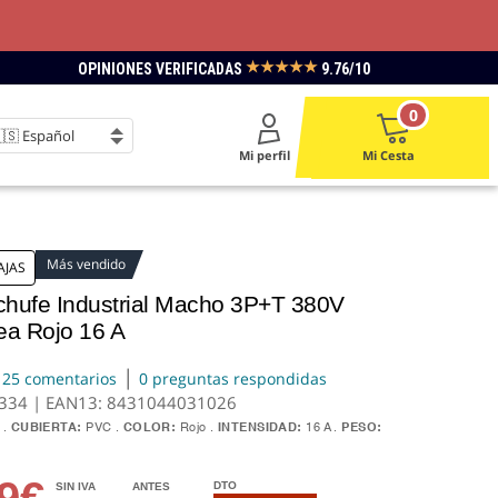
★★★★★
OPINIONES VERIFICADAS
9.76/10
0
Mi perfil
Mi Cesta
Más vendido
AJAS
hufe Industrial Macho 3P+T 380V
ea Rojo 16 A
|
25 comentarios
0 preguntas respondidas
1334 | EAN13:
8431044031026
CUBIERTA:
PVC
COLOR:
Rojo
INTENSIDAD:
16 A
PESO:
49€
DTO
SIN IVA
ANTES