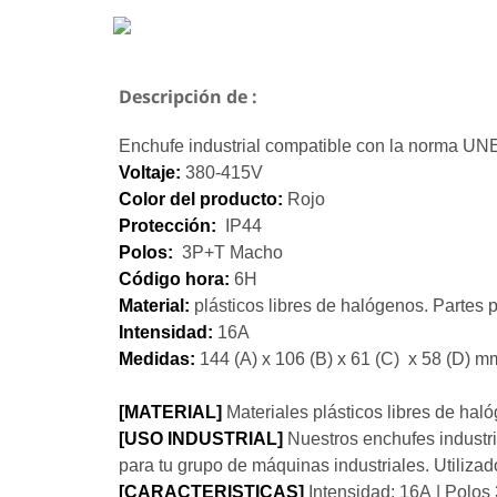
Descripción de :
Enchufe industrial compatible con la norma U
Voltaje:
380-415V
Color del producto:
Rojo
Protección:
IP44
Polos:
3P+T Macho
Código hora:
6H
Material:
plásticos libres de halógenos. Partes 
Intensidad:
16A
Medidas:
144 (A) x 106 (B) x 61 (C) x 58 (D) m
[MATERIAL]
Materiales plásticos libres de hal
[USO INDUSTRIAL]
Nuestros enchufes industria
para tu grupo de máquinas industriales. Utilizad
[CARACTERISTICAS]
Intensidad: 16A | Polos 