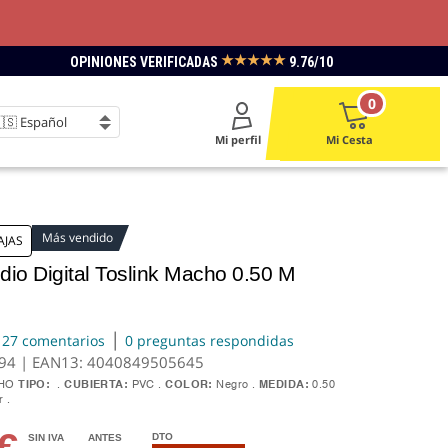
★★★★★
OPINIONES VERIFICADAS
9.76/10
0
Mi perfil
Mi Cesta
Más vendido
AJAS
dio Digital Toslink Macho 0.50 M
|
27 comentarios
0 preguntas respondidas
594 | EAN13:
4040849505645
CHO
TIPO:
CUBIERTA:
PVC
COLOR:
Negro
MEDIDA:
0.50
gr
€
DTO
SIN IVA
ANTES