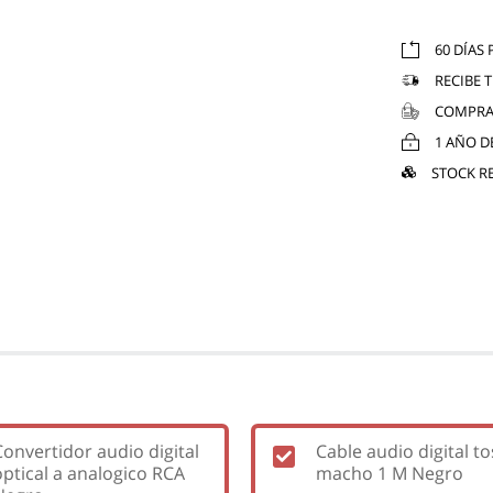
60 DÍAS
RECIBE 
COMPRA
1 AÑO D
STOCK R
Convertidor audio digital
Cable audio digital to
optical a analogico RCA
macho 1 M Negro