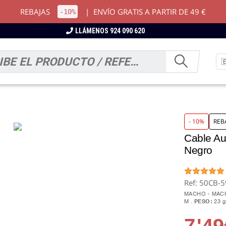
REBAJAS
|
ENVÍO GRATIS A PARTIR DE 49 €
-10%
LLÁMENOS 924 090 620
- 10%
REB
Cable Au
Negro
Ref: 50CB-
MACHO - MA
M
PESO:
23 
7
'49