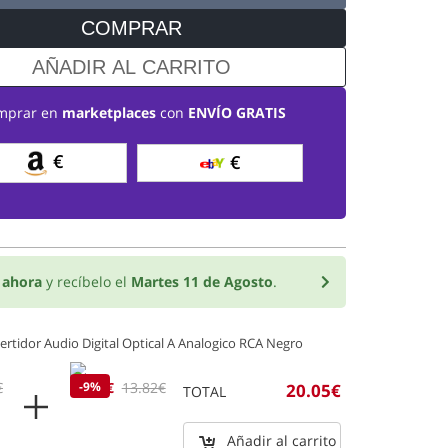
COMPRAR
AÑADIR AL CARRITO
mprar en
marketplaces
con
ENVÍO GRATIS
€
€
o
ahora
y recíbelo el
Martes 11 de Agosto
.
rtidor Audio Digital Optical A Analogico RCA Negro
€
12.56€
-9%
13.82€
20.05€
TOTAL
Añadir al carrito