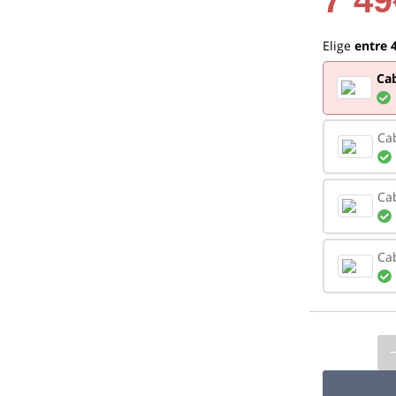
Elige
entre 
Cab
Cab
Ca
Cab