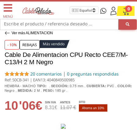
0
MENÚ
Escribe el producto / referencia deseado ...
Ver más ALIMENTACION
Más vendido
- 10%
REBAJAS
Cable De Alimentacion CPU Recto CEE7/M-
C13/H 2 M Negro
|
20 comentarios
0 preguntas respondidas
Ref: 50CB-341 | EAN13:
4040849500985
HEMBRA - MACHO
TIPO:
SECCIÓN:
0.75 mm
CUBIERTA:
PVC
COLOR:
Negro
MEDIDA:
2 M
PESO:
185 gr
10
'06€
DTO
SIN IVA
ANTES
8.31€
11.07 €
Ahorra un 10%