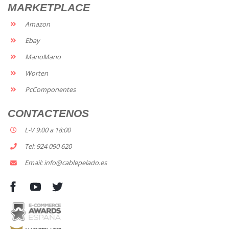
MARKETPLACE
Amazon
Ebay
ManoMano
Worten
PcComponentes
CONTACTENOS
L-V 9:00 a 18:00
Tel: 924 090 620
Email: info@cablepelado.es