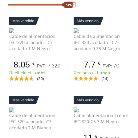
Más vendido
Más vendido
Cable de alimentacion
Cable de alimentacion
IEC-320 acodado - C7
IEC-320 acodado - C7
acodado 1 M Negro
acodado 0.75 M Negro
8.05
7.7
€
€
7.32€
7€
PVP:
PVP:
Recíbelo el
Lunes
Recíbelo el
Lunes
(20)
(24)
Más vendido
Más vendido
Cable de alimentacion
Cable alimentacion Trebol
IEC-320 acodado -C7
IEC-320-C5 3 M Negro
acodado 2 M Blanco
11
€