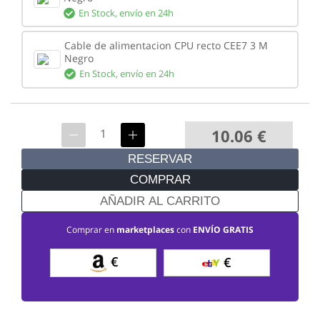
En Stock,
envío en 24h
Cable de alimentacion CPU recto CEE7 3 M
Negro
En Stock,
envío en 24h
10.06
€
RESERVAR
COMPRAR
AÑADIR AL CARRITO
Comprar en
marketplaces
con
ENVÍO GRATIS
€
€