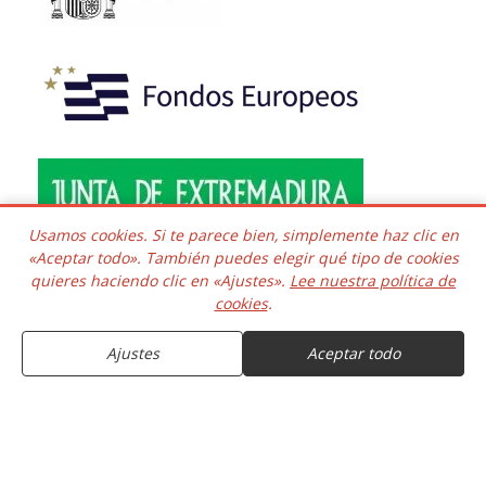
Usamos cookies. Si te parece bien, simplemente haz clic en
«Aceptar todo». También puedes elegir qué tipo de cookies
quieres haciendo clic en «Ajustes».
Lee nuestra política de
Copyright © 2016 - 2026 Todos los derechos reservados.
cookies
.
Desarrollado e integrado
COMPRAR
Kaframa Technology SL CIF B06758361. Poligono el Nevero
complejo Inmuba Albatros, Manzana 6 Nave 9, 06006,
Ajustes
Aceptar todo
Badajoz. ESPAÑA.
10.06€
Entrega estimada el 10 de Agosto
11.07€