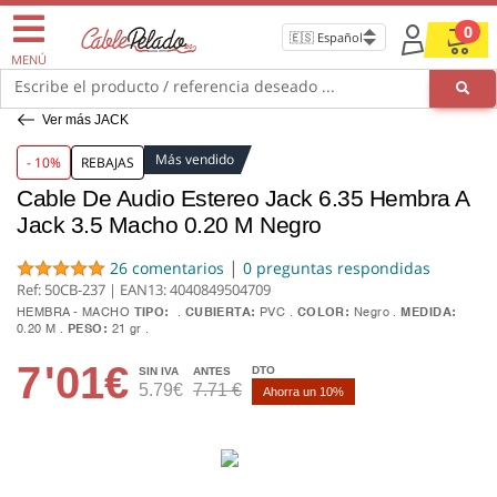
0
MENÚ
Escribe el producto / referencia deseado ...
Ver más JACK
Más vendido
- 10%
REBAJAS
Cable De Audio Estereo Jack 6.35 Hembra A
Jack 3.5 Macho 0.20 M Negro
|
26 comentarios
0 preguntas respondidas
Ref: 50CB-237 | EAN13:
4040849504709
HEMBRA - MACHO
TIPO:
CUBIERTA:
PVC
COLOR:
Negro
MEDIDA:
0.20 M
PESO:
21 gr
7
'01€
DTO
SIN IVA
ANTES
5.79€
7.71 €
Ahorra un 10%