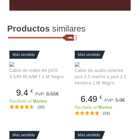
Productos
similares
Más vendido
Más vendido
Cable de video AV JACK
Cable de audio estereo
3.5/M-RCA/M 1.5 M Negro
jack 2.5 macho a jack 2.5
hembra 2 M Negro
9.4
€
8.55€
PVP:
6.49
€
5.9€
PVP:
Recíbelo el
Martes
(36)
Recíbelo el
Martes
(36)
Más vendido
Más vendido