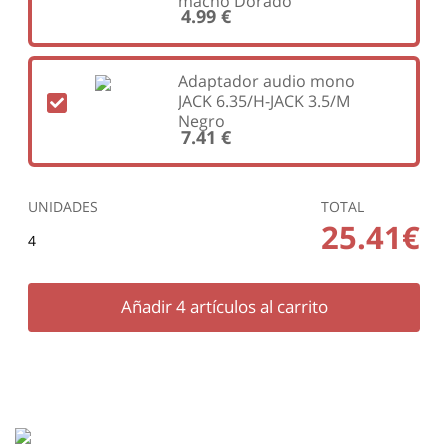
macho Dorado
4.99 €
Adaptador audio mono
JACK 6.35/H-JACK 3.5/M
Negro
7.41 €
UNIDADES
TOTAL
25.41€
4
Añadir
4
artículos al carrito