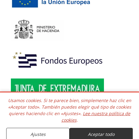
Usamos cookies. Si te parece bien, simplemente haz clic en
«Aceptar todo». También puedes elegir qué tipo de cookies
quieres haciendo clic en «Ajustes».
Lee nuestra política de
Copyright © 2016 - 2026 Todos los derechos reservados.
cookies
.
Desarrollado e integrado
COMPRAR
Kaframa Technology SL CIF B06758361. Poligono el Nevero
complejo Inmuba Albatros, Manzana 6 Nave 9, 06006,
Ajustes
Aceptar todo