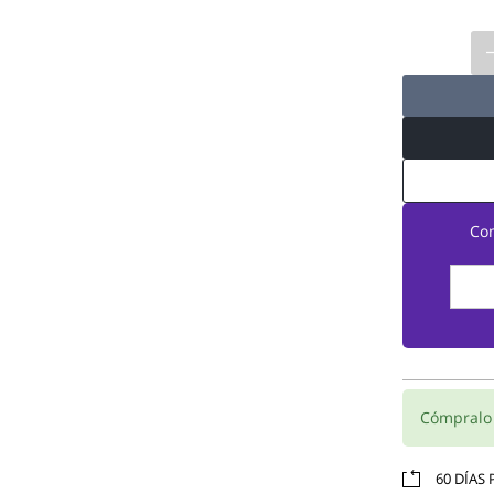
Co
Cómpral
60 DÍAS