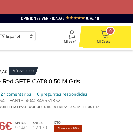
★★★★★
OPINIONES VERIFICADAS
9.76/10
0
Mi perfil
Mi Cesta
Más vendido
AJAS
 Red SFTP CAT8 0.50 M Gris
|
27 comentarios
0 preguntas respondidas
964 | EAN13:
4040849551352
CUBIERTA:
PVC
COLOR:
Gris
MEDIDA:
0.50 M
PESO:
47
06€
DTO
SIN IVA
ANTES
9.14€
12.17 €
Ahorra un 10%