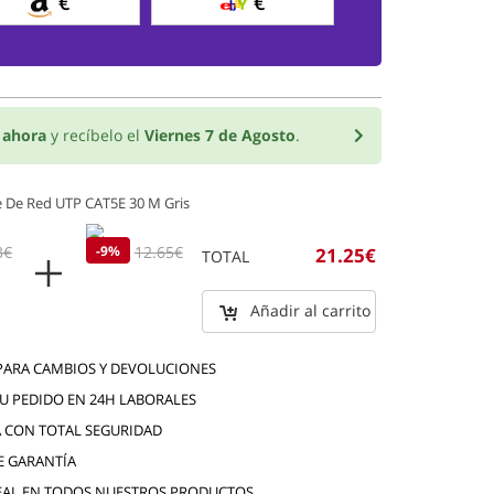
€
€
o
ahora
y recíbelo el
Viernes 7 de Agosto
.
 De Red UTP CAT5E 30 M Gris
3€
11.5€
-9%
12.65€
21.25€
TOTAL
Añadir al carrito
 PARA CAMBIOS Y DEVOLUCIONES
TU PEDIDO EN 24H LABORALES
 CON TOTAL SEGURIDAD
E GARANTÍA
EAL EN TODOS NUESTROS PRODUCTOS