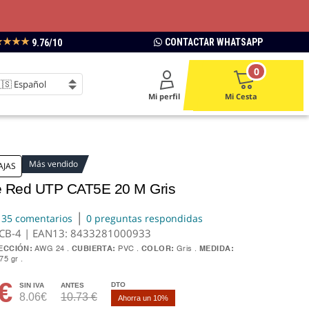
★★★★
CONTACTAR WHATSAPP
9.76/10
0
Mi perfil
Mi Cesta
Más vendido
AJAS
e Red UTP CAT5E 20 M Gris
|
35 comentarios
0 preguntas respondidas
0CB-4 | EAN13:
8433281000933
ECCIÓN:
AWG 24
CUBIERTA:
PVC
COLOR:
Gris
MEDIDA:
75 gr
€
DTO
SIN IVA
ANTES
8.06€
10.73 €
Ahorra un 10%