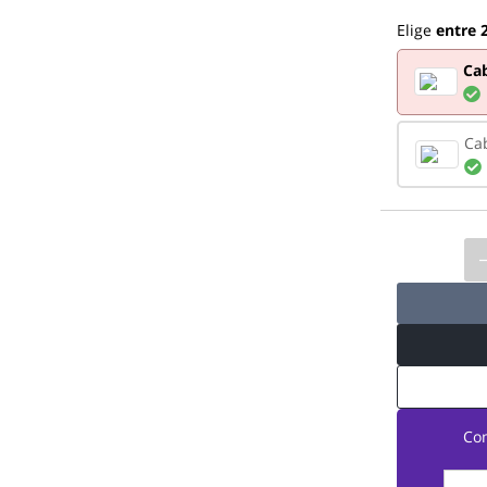
Elige
entre 
Cab
Ca
Co