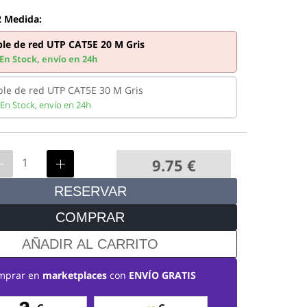
2 Medida:
le de red UTP CAT5E 20 M Gris
En Stock,
envío en 24h
ble de red UTP CAT5E 30 M Gris
En Stock,
envío en 24h
9.75
€
RESERVAR
COMPRAR
AÑADIR AL CARRITO
mprar en
marketplaces
con
ENVÍO GRATIS