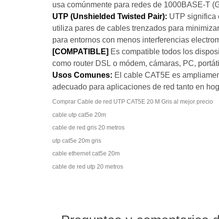
usa comúnmente para redes de 1000BASE-T (Gig
UTP (Unshielded Twisted Pair):
UTP significa q
utiliza pares de cables trenzados para minimizar
para entornos con menos interferencias electro
[COMPATIBLE]
Es compatible todos los disposi
como router DSL o módem, cámaras, PC, portátil
Usos Comunes:
El cable CAT5E es ampliamente
adecuado para aplicaciones de red tanto en hog
Comprar Cable de red UTP CAT5E 20 M Gris al mejor precio
cable utp cat5e 20m
cable de red gris 20 metros
utp cat5e 20m gris
cable ethernet cat5e 20m
cable de red utp 20 metros