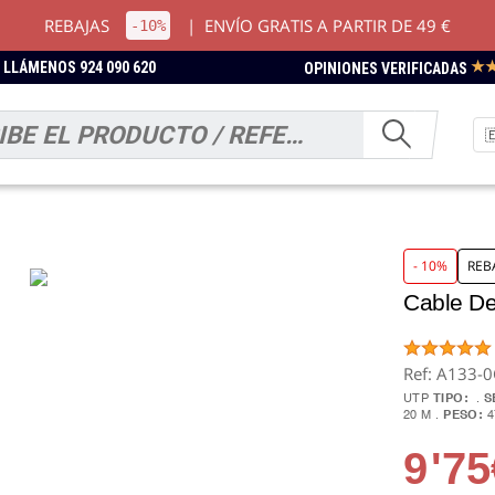
REBAJAS
|
ENVÍO GRATIS A PARTIR DE 49 €
-10%
★
LLÁMENOS 924 090 620
OPINIONES VERIFICADAS
- 10%
REB
Cable D
Ref: A133-
UTP
TIPO:
S
20 M
PESO:
4
9
'75