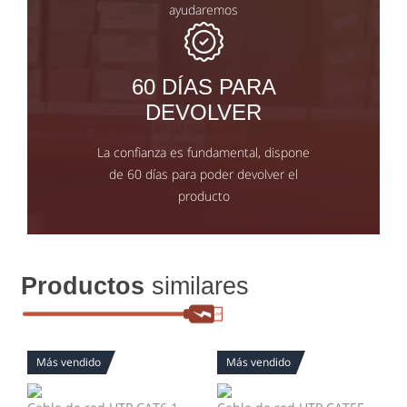
ayudaremos
60 DÍAS PARA
DEVOLVER
La confianza es fundamental, dispone
de 60 días para poder devolver el
producto
Productos
similares
Más vendido
Más vendido