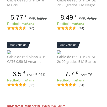
Cable de red UTP CAT6 1
Cable de red UTP CAT5E
M Gris
2x 90 grados 2 M Negro
5.77
8.49
€
€
5.25€
7.72€
PVP:
PVP:
Recíbelo
mañana
Recíbelo
mañana
(20)
(34)
Más vendido
Más vendido
Cable de red plano UTP
Cable de red UTP CAT5E
CAT6 0.50 M Amarillo
2x 90 grados 5 M Blanco
6.5
7.7
€
€
5.91€
7€
PVP:
PVP:
Recíbelo
mañana
Recíbelo
mañana
(28)
(24)
ENVIOS GRATIS
DESDE 49€