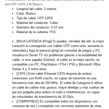
red UTP CAT6 2 M Blanco:
Longitud del cable: 2 metros
Color: Blanco
Tipo de cable: UTP CAT6
Material del conductor: Cobre
Diámetro del conductor: 0.57 mm
Material de la cubierta: PVC
[BAJA LATENCIA (Ping)] Si puedes, olvídate del wifi, la mejor
conexión la conseguirás con cables UTP como este, aumenta la
velocidad y baja la latencia (ping) en consolas de juegos y PC,
visualiza tu Smart TV sin problemas gracias a la estabilidad del
cable, si eres jugador (Gamer), el cable es la mejor opción, es
compatible con PC, PlayStation / PS4 / PS5 y Microsoft XBox
Series X y S entre otras.
[CAT6 ] Este cable Ethernet CAT6 dispone de ambos
conectores son RJ45 macho, es capaz de transmitir en una
frecuencia más alta de 250 MHz. El cable de Categoría 6 utiliza
un cable de calibre más grueso, mayor blindaje y más vueltas de
par por pulgada para reducir el ruido e interferencias, es capaz
de velocidades de transferencia de 10 Gb/s.
[COMPATIBLE] Es compatible todos los dispositivos con
conexión de red y compatible con versiones anteriores de otras