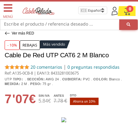
0
MENÚ
Escribe el producto / referencia deseado ...
Ver más RED
Más vendido
- 10%
REBAJAS
Cable De Red UTP CAT6 2 M Blanco
|
20 comentarios
0 preguntas respondidas
Ref: A135-0CB-8 | EAN13:
8433281003675
UTP
TIPO:
SECCIÓN:
AWG 24
CUBIERTA:
PVC
COLOR:
Blanco
MEDIDA:
2 M
PESO:
75 gr
7
'07€
DTO
SIN IVA
ANTES
5.84€
7.78 €
Ahorra un 10%