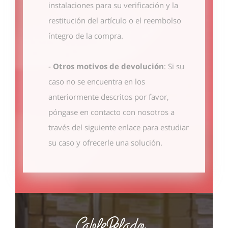
instalaciones para su verificación y la
restitución del artículo o el reembolso
íntegro de la compra.
-
Otros motivos de devolución
: Si su
caso no se encuentra en los
anteriormente descritos por favor,
póngase en contacto con nosotros
a
través del siguiente enlace
para estudiar
su caso y ofrecerle una solución.