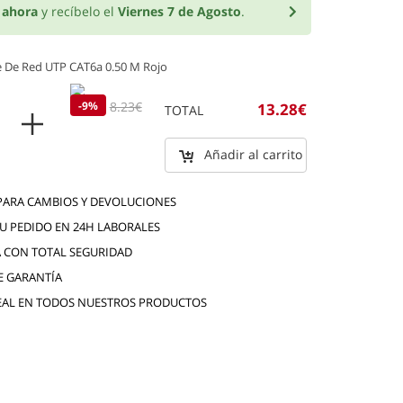
o
ahora
y recíbelo el
Viernes 7 de Agosto
.
 De Red UTP CAT6a 0.50 M Rojo
7.48€
-9%
8.23€
13.28€
TOTAL
Añadir al carrito
 PARA CAMBIOS Y DEVOLUCIONES
TU PEDIDO EN 24H LABORALES
 CON TOTAL SEGURIDAD
E GARANTÍA
EAL EN TODOS NUESTROS PRODUCTOS