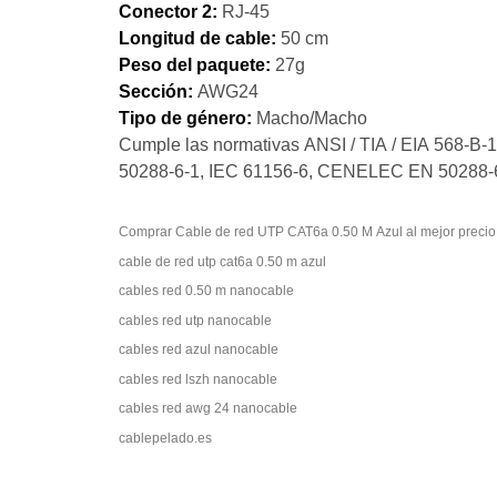
Conector 2:
RJ-45
Longitud de cable:
50 cm
Peso del paquete:
27g
Sección:
AWG24
Tipo de género:
Macho/Macho
Cumple las normativas ANSI / TIA / EIA 568-
50288-6-1, IEC 61156-6, CENELEC EN 50288-6-2
Comprar Cable de red UTP CAT6a 0.50 M Azul al mejor precio
cable de red utp cat6a 0.50 m azul
cables red 0.50 m nanocable
cables red utp nanocable
cables red azul nanocable
cables red lszh nanocable
cables red awg 24 nanocable
cablepelado.es