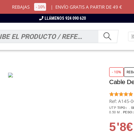
REBAJAS
|
ENVÍO GRATIS A PARTIR DE 49 €
-10%
LLÁMENOS 924 090 620
- 10%
REB
Cable D
Ref: A145-
UTP
TIPO:
S
0.50 M
PESO:
5
'8€