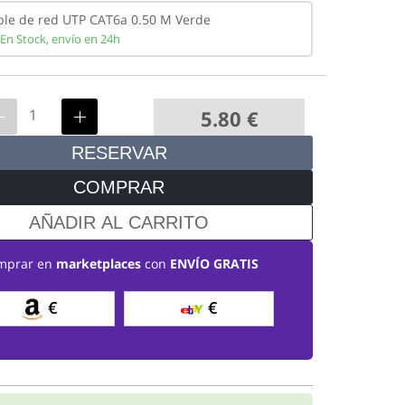
ble de red UTP CAT6a 0.50 M Verde
En Stock,
envío en 24h
5.80
€
RESERVAR
COMPRAR
AÑADIR AL CARRITO
mprar en
marketplaces
con
ENVÍO GRATIS
€
€