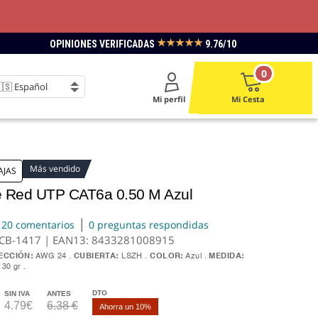
★★★★★
OPINIONES VERIFICADAS
9.76/10
0
Mi perfil
Mi Cesta
Más vendido
AJAS
e Red UTP CAT6a 0.50 M Azul
|
20 comentarios
0 preguntas respondidas
0CB-1417 | EAN13:
8433281008915
ECCIÓN:
AWG 24
CUBIERTA:
LSZH
COLOR:
Azul
MEDIDA:
30 gr
DTO
SIN IVA
ANTES
4.79€
6.38 €
Ahorra un 10%