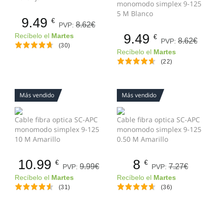
monomodo simplex 9-125
5 M Blanco
9.49
€
8.62€
PVP:
9.49
Recíbelo el
Martes
€
8.62€
PVP:
(30)
Recíbelo el
Martes
(22)
Más vendido
Más vendido
Cable fibra optica SC-APC
Cable fibra optica SC-APC
monomodo simplex 9-125
monomodo simplex 9-125
10 M Amarillo
0.50 M Amarillo
10.99
8
€
€
9.99€
7.27€
PVP:
PVP:
Recíbelo el
Martes
Recíbelo el
Martes
(31)
(36)