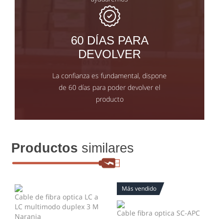
60 DÍAS PARA
DEVOLVER
La confianza es fundamental, dispone
de 60 días para poder devolver el
producto
Productos
similares
Más vendido
Cable de fibra optica LC a
LC multimodo duplex 3 M
Cable fibra optica SC-APC
Naranja