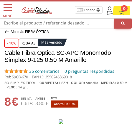
0
MENÚ
Escribe el producto / referencia deseado ...
Ver más FIBRA ÓPTICA
Más vendido
- 10%
REBAJAS
Cable Fibra Optica SC-APC Monomodo
Simplex 9-125 0.50 M Amarillo
|
36 comentarios
0 preguntas respondidas
Ref: 59CB-670 | EAN13:
3550245869018
SC-SIMPLEX
TIPO:
CUBIERTA:
LSZH
COLOR:
Amarillo
MEDIDA:
0.50 M
PESO:
14 gr
8
€
DTO
SIN IVA
ANTES
6.61€
8.80 €
Ahorra un 10%