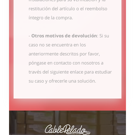
restitución del artículo o el reembolso
íntegro de la compra.
-
Otros motivos de devolución
: Si su
caso no se encuentra en los
anteriormente descritos por favor,
póngase en contacto con nosotros
a
través del siguiente enlace
para estudiar
su caso y ofrecerle una solución.