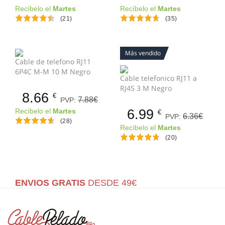
Recíbelo el
Martes
Recíbelo el
Martes
(21)
(35)
Más vendido
Cable de telefono RJ11
6P4C M-M 10 M Negro
Cable telefonico RJ11 a
RJ45 3 M Negro
8.66
€
7.88€
PVP:
6.99
Recíbelo el
Martes
€
6.36€
PVP:
(28)
Recíbelo el
Martes
(20)
ENVIOS GRATIS
DESDE 49€