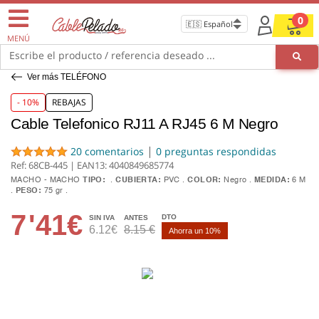
0
MENÚ
Escribe el producto / referencia deseado ...
Ver más TELÉFONO
- 10%
REBAJAS
Cable Telefonico RJ11 A RJ45 6 M Negro
|
20 comentarios
0 preguntas respondidas
Ref: 68CB-445 | EAN13:
4040849685774
MACHO - MACHO
TIPO:
CUBIERTA:
PVC
COLOR:
Negro
MEDIDA:
6 M
PESO:
75 gr
7
'41€
DTO
SIN IVA
ANTES
6.12€
8.15 €
Ahorra un 10%