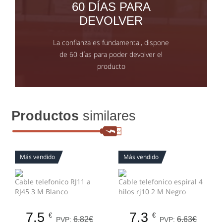
60 DÍAS PARA
DEVOLVER
La confianza es fundamental, dispone
de 60 días para poder devolver el
producto
Productos
similares
Más vendido
Más vendido
Cable telefonico RJ11 a
Cable telefonico espiral 4
RJ45 3 M Blanco
hilos rj10 2 M Negro
7.5
7.3
€
€
6.82€
6.63€
PVP:
PVP: