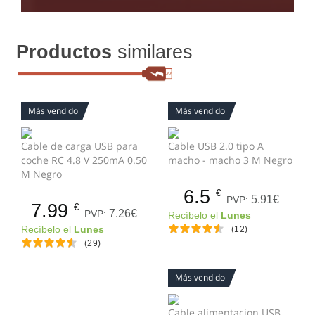
Productos
similares
Más vendido
Más vendido
Cable de carga USB para
Cable USB 2.0 tipo A
coche RC 4.8 V 250mA 0.50
macho - macho 3 M Negro
M Negro
6.5
€
5.91€
PVP:
7.99
€
7.26€
PVP:
Recíbelo el
Lunes
Recíbelo el
Lunes
(12)
(29)
Más vendido
Cable alimentacion USB