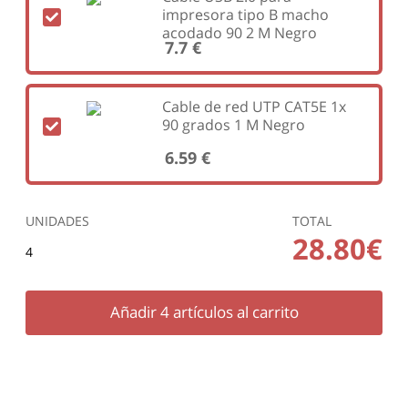
impresora tipo B macho
acodado 90 2 M Negro
7.7 €
Cable de red UTP CAT5E 1x
90 grados 1 M Negro
6.59 €
UNIDADES
TOTAL
28.80€
4
Añadir
4
artículos al carrito