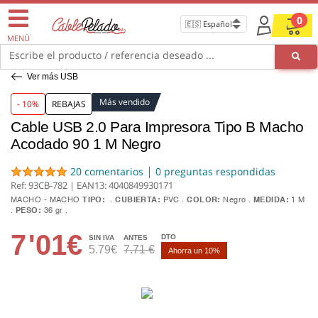
0
MENÚ
Escribe el producto / referencia deseado ...
Ver más USB
Más vendido
- 10%
REBAJAS
Cable USB 2.0 Para Impresora Tipo B Macho
Acodado 90 1 M Negro
|
20 comentarios
0 preguntas respondidas
Ref: 93CB-782 | EAN13:
4040849930171
MACHO - MACHO
TIPO:
CUBIERTA:
PVC
COLOR:
Negro
MEDIDA:
1 M
PESO:
36 gr
7
'01€
DTO
SIN IVA
ANTES
5.79€
7.71 €
Ahorra un 10%