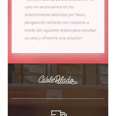
caso no se encuentra en los
anteriormente descritos por favor,
póngase en contacto con nosotros
a
través del siguiente enlace
para estudiar
su caso y ofrecerle una solución.