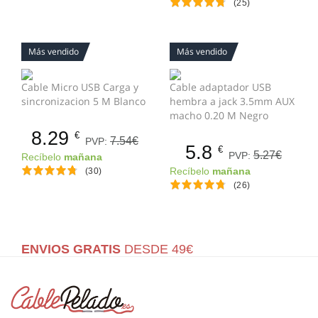
(25)
Más vendido
Más vendido
Cable Micro USB Carga y
Cable adaptador USB
sincronizacion 5 M Blanco
hembra a jack 3.5mm AUX
macho 0.20 M Negro
8.29
€
7.54€
PVP:
5.8
€
5.27€
PVP:
Recíbelo
mañana
(30)
Recíbelo
mañana
(26)
ENVIOS GRATIS
DESDE 49€