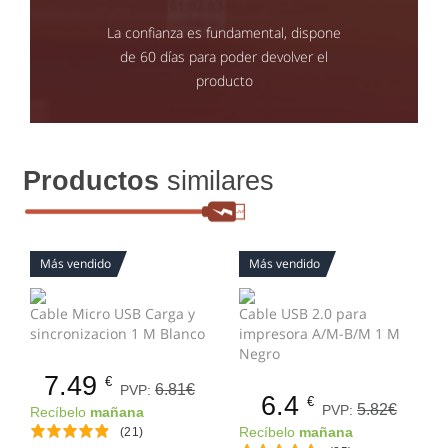
La confianza es fundamental, dispone
de 60 días para poder devolver el
producto
Productos
similares
Más vendido
Más vendido
Cable Micro USB Carga y
Cable USB 2.0 para
sincronizacion 1 M Blanco
impresora A/M-B/M 1 M
Negro
7.49
€
6.81€
PVP:
6.4
€
5.82€
PVP:
Recíbelo
mañana
(21)
Recíbelo
mañana