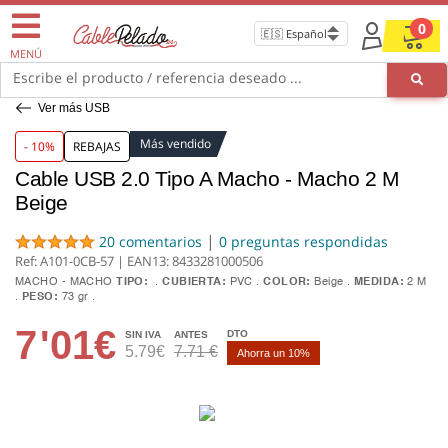
0
MENÚ
Escribe el producto / referencia deseado ...
Ver más USB
Más vendido
- 10%
REBAJAS
Cable USB 2.0 Tipo A Macho - Macho 2 M
Beige
|
20 comentarios
0 preguntas respondidas
Ref: A101-0CB-57 | EAN13:
8433281000506
MACHO - MACHO
TIPO:
CUBIERTA:
PVC
COLOR:
Beige
MEDIDA:
2 M
PESO:
73 gr
7
'01€
DTO
SIN IVA
ANTES
5.79€
7.71 €
Ahorra un 10%