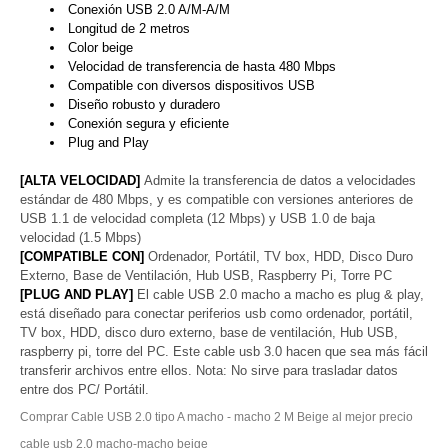
Conexión USB 2.0 A/M-A/M
Longitud de 2 metros
Color beige
Velocidad de transferencia de hasta 480 Mbps
Compatible con diversos dispositivos USB
Diseño robusto y duradero
Conexión segura y eficiente
Plug and Play
[ALTA VELOCIDAD]
Admite la transferencia de datos a velocidades
estándar de 480 Mbps, y es compatible con versiones anteriores de
USB 1.1 de velocidad completa (12 Mbps) y USB 1.0 de baja
velocidad (1.5 Mbps)
[COMPATIBLE CON]
Ordenador, Portátil, TV box, HDD, Disco Duro
Externo, Base de Ventilación, Hub USB, Raspberry Pi, Torre PC
[PLUG AND PLAY]
El cable USB 2.0 macho a macho es plug & play,
está diseñado para conectar periferios usb como ordenador, portátil,
TV box, HDD, disco duro externo, base de ventilación, Hub USB,
raspberry pi, torre del PC. Este cable usb 3.0 hacen que sea más fácil
transferir archivos entre ellos. Nota: No sirve para trasladar datos
entre dos PC/ Portátil.
Comprar Cable USB 2.0 tipo A macho - macho 2 M Beige al mejor precio
cable usb 2.0 macho-macho beige