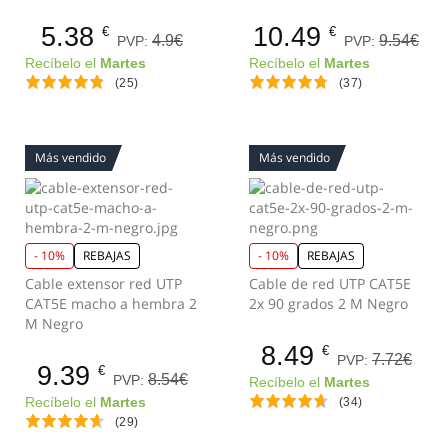
5.38
10.49
€
€
4.9€
9.54€
PVP:
PVP:
Recíbelo el
Martes
Recíbelo el
Martes
(25)
(37)
Más vendido
Más vendido
- 10%
REBAJAS
- 10%
REBAJAS
Cable extensor red UTP
Cable de red UTP CAT5E
CAT5E macho a hembra 2
2x 90 grados 2 M Negro
M Negro
8.49
€
7.72€
PVP:
9.39
€
8.54€
PVP:
Recíbelo el
Martes
Recíbelo el
Martes
(34)
(29)