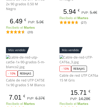
2x 90 grados 0.50 M
Negro
5.94
€
5.4€
PVP:
Recíbelo el
Martes
6.49
€
5.9€
PVP:
(27)
Recíbelo el
Martes
(20)
Más vendido
Más vendido
- 10%
REBAJAS
- 10%
REBAJAS
Cable de red UTP CAT6a
Cable de red UTP CAT5E
15 M Gris
1x 90 grados 5 M Blanco
15.71
€
7.01
€
6.37€
PVP:
14.28€
PVP:
Recíbelo el
Martes
Recíbelo el
Martes