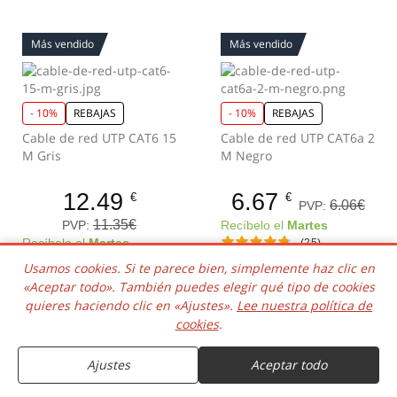
Más vendido
Más vendido
- 10%
REBAJAS
- 10%
REBAJAS
Cable de red UTP CAT6 15
Cable de red UTP CAT6a 2
M Gris
M Negro
12.49
6.67
€
€
6.06€
PVP:
11.35€
PVP:
Recíbelo el
Martes
Recíbelo el
Martes
(25)
(38)
Usamos cookies. Si te parece bien, simplemente haz clic en
«Aceptar todo». También puedes elegir qué tipo de cookies
quieres haciendo clic en «Ajustes».
Lee nuestra política de
cookies
.
Más vendido
Más vendido
Ajustes
Aceptar todo
- 10%
REBAJAS
- 10%
REBAJAS