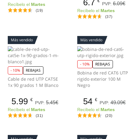
6.7
€
6.09€
PVP:
Recíbelo el
Martes
(19)
Recíbelo el
Martes
(37)
Más vendido
Más vendido
- 10%
REBAJAS
- 10%
REBAJAS
Bobina de red CAT6 UTP
Cable de red UTP CAT5E
rigido exterior 100 M
1x 90 grados 1 M Blanco
Negro
5.99
54
€
€
5.45€
49.09€
PVP:
PVP:
Recíbelo el
Martes
Recíbelo el
Martes
(31)
(20)
Más vendido
Más vendido