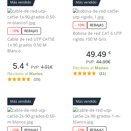
Más vendido
Más vendido
- 10%
REBAJAS
- 10%
REBAJAS
Bobina de red CAT 6 UTP
Cable de red UTP CAT5E
rigido 100 M Gris
1x 90 grados 0.50 M
Blanco
49.49
€
44.99€
PVP:
5.4
€
4.91€
PVP:
Recíbelo el
Martes
Recíbelo el
Martes
(31)
(35)
Más vendido
Más vendido
- 10%
REBAJAS
- 10%
REBAJAS