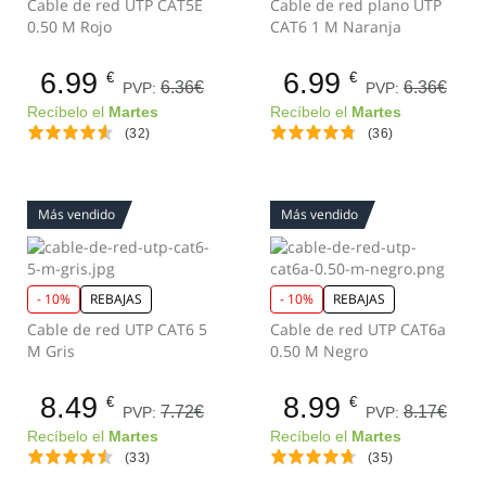
Cable de red UTP CAT5E
Cable de red plano UTP
0.50 M Rojo
CAT6 1 M Naranja
6.99
6.99
€
€
6.36€
6.36€
PVP:
PVP:
Recíbelo el
Martes
Recíbelo el
Martes
(32)
(36)
Más vendido
Más vendido
- 10%
REBAJAS
- 10%
REBAJAS
Cable de red UTP CAT6 5
Cable de red UTP CAT6a
M Gris
0.50 M Negro
8.49
8.99
€
€
7.72€
8.17€
PVP:
PVP:
Recíbelo el
Martes
Recíbelo el
Martes
(33)
(35)