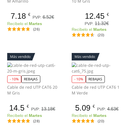
M Amarillo
10 M Gris
7.18
12.45
€
€
6.52€
PVP:
11.32€
PVP:
Recíbelo el
Martes
(26)
Recíbelo el
Martes
(20)
Más vendido
Más vendido
- 10%
REBAJAS
- 10%
REBAJAS
Cable de red UTP CAT6 20
Cable de red UTP CAT6 1
M Gris
M Verde
14.5
5.09
€
€
13.18€
4.63€
PVP:
PVP:
Recíbelo el
Martes
Recíbelo el
Martes
(28)
(20)