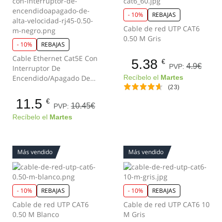
- 10%
REBAJAS
Cable de red UTP CAT6
0.50 M Gris
- 10%
REBAJAS
Cable Ethernet Cat5E Con
5.38
€
4.9€
PVP:
Interruptor De
Encendido/Apagado De
Recíbelo el
Martes
Alta Velocidad RJ45 0.50
(23)
M Negro
11.5
€
10.45€
PVP:
Recíbelo el
Martes
Más vendido
Más vendido
- 10%
REBAJAS
- 10%
REBAJAS
Cable de red UTP CAT6
Cable de red UTP CAT6 10
0.50 M Blanco
M Gris