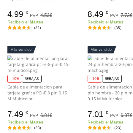
4.99
8.49
€
€
4.53€
7.72€
PVP:
PVP:
Recíbelo el
Martes
Recíbelo el
Martes
(31)
(35)
Más vendido
Más vendido
- 10%
REBAJAS
- 10%
REBAJAS
Cable de alimentacion para
Cable de alimentacion
tarjeta grafica PCI-E 8 pin 0.15
pin hembra - 20 pin 
M Multicolor
0.15 M Multicolor
7.49
7.01
€
€
6.81€
6.37€
PVP:
PVP:
Recíbelo el
Martes
Recíbelo el
Martes
(23)
(23)