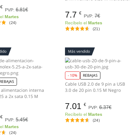
€
6.81€
PVP:
7.7
€
7€
PVP:
 el
Martes
(24)
Recíbelo el
Martes
(21)
dido
Más vendido
- 10%
REBAJAS
REBAJAS
Cable USB 2.0 de 9 pin a USB
 alimentacion interna
3.0 de 20 pin 0.15 M Negro
25 a 2x sata 0.15 M
7.01
€
6.37€
PVP:
Recíbelo el
Martes
€
5.45€
PVP:
(24)
 el
Martes
(24)