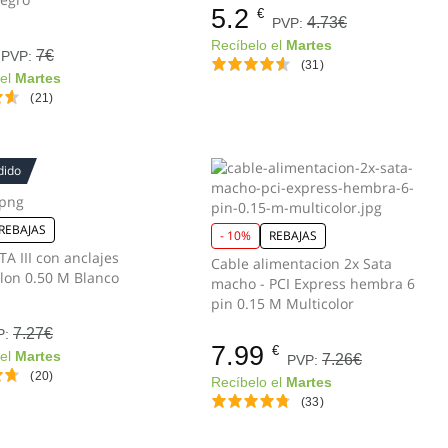
5.2
€
4.73€
PVP:
Recíbelo el
Martes
7€
PVP:
(31)
 el
Martes
(21)
dido
REBAJAS
- 10%
REBAJAS
A III con anclajes
Cable alimentacion 2x Sata
lon 0.50 M Blanco
macho - PCI Express hembra 6
pin 0.15 M Multicolor
7.27€
P:
7.99
€
 el
Martes
7.26€
PVP:
(20)
Recíbelo el
Martes
(33)