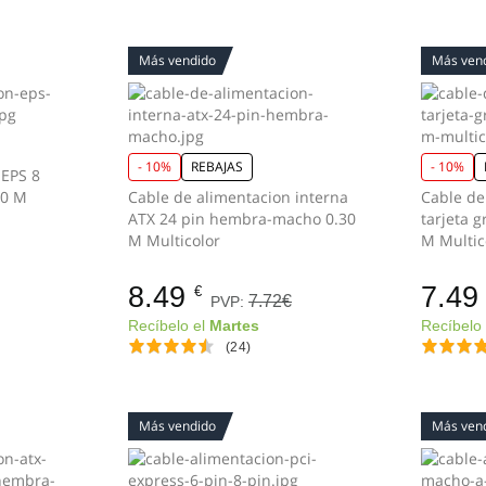
Más vendido
Más ven
- 10%
REBAJAS
- 10%
 EPS 8
30 M
Cable de alimentacion interna
Cable de
ATX 24 pin hembra-macho 0.30
tarjeta g
M Multicolor
M Multic
8.49
7.49
€
7.72€
PVP:
Recíbelo el
Martes
Recíbelo
(24)
Más vendido
Más ven