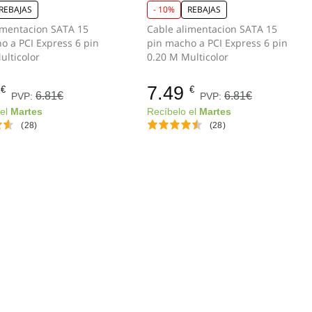
REBAJAS
- 10%
REBAJAS
imentacion SATA 15
Cable alimentacion SATA 15
o a PCI Express 6 pin
pin macho a PCI Express 6 pin
ulticolor
0.20 M Multicolor
7.49
€
€
6.81€
6.81€
PVP:
PVP:
 el
Martes
Recíbelo el
Martes
(28)
(28)