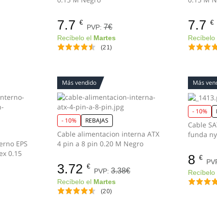
7.7
7.7
€
€
7€
PVP:
Recíbelo el
Martes
Recíbelo
(21)
Más vendido
Más ven
- 10%
- 10%
REBAJAS
Cable SAT
Cable alimentacion interna ATX
funda ny
terno EPS
4 pin a 8 pin 0.20 M Negro
ex 0.15
8
€
PV
3.72
€
3.38€
PVP:
Recíbelo
Recíbelo el
Martes
(20)