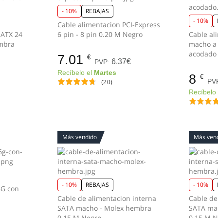
- 10%
REBAJAS
- 10%
Cable alimentacion PCI-Express
 ATX 24
6 pin - 8 pin 0.20 M Negro
Cable al
embra
macho a
acodado 
7.01
€
6.37€
PVP:
Recíbelo el
Martes
8
€
PV
(20)
Recíbelo
Más vendido
Más ven
- 10%
REBAJAS
- 10%
6G con
Cable de alimentacion interna
Cable de
SATA macho - Molex hembra
SATA ma
0.15 M Negro
0.15 M 