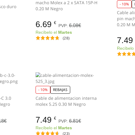
macho Molex a 2 x SATA 15P-H
- 10%
sco duro
0.20 M Negro
Cable al
pin mach
6.69
€
0.20 M M
6.08€
PVP:
Recíbelo el
Martes
7.49
(28)
Recíbelo
- 10%
REBAJAS
-C 3.0
Cable de alimentacion interna
Negro
molex 5.25 0.30 M Negro
7.49
€
18€
6.81€
PVP:
Recíbelo el
Martes
(23)