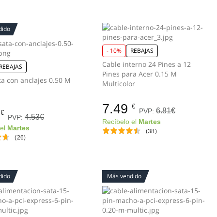
dido
- 10%
REBAJAS
Cable interno 24 Pines a 12
REBAJAS
Pines para Acer 0.15 M
ta con anclajes 0.50 M
Multicolor
7.49
€
6.81€
PVP:
€
4.53€
PVP:
Recíbelo el
Martes
 el
Martes
(38)
(26)
dido
Más vendido