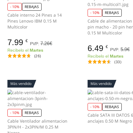
- 10%
REBAJAS
- 10%
REBAJAS
Cable interno 24 Pines a 14
Pines Lenovo IBM 0.15 M
Cable de alimentacion
Multicolor
pin macho - 20 pin h
0.15 M Multicolor
7.99
€
7.26€
PVP:
6.49
€
5.9€
PVP:
Recíbelo el
Martes
(26)
Recíbelo el
Martes
(33)
Más vendido
Más vendido
- 10%
REBAJAS
- 10%
REBAJAS
Cable SATA III DATOS 
Cable Ventilador alimentacion
anclajes 0.50 M Negro
3PIN/H - 2x3PIN/M 0.25 M
Negro