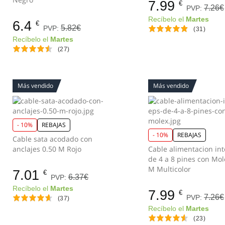
7.99
€
7.26€
PVP:
Recíbelo el
Martes
6.4
€
5.82€
PVP:
(31)
Recíbelo el
Martes
(27)
Más vendido
Más vendido
- 10%
REBAJAS
- 10%
REBAJAS
Cable sata acodado con
anclajes 0.50 M Rojo
Cable alimentacion in
de 4 a 8 pines con Mol
M Multicolor
7.01
€
6.37€
PVP:
Recíbelo el
Martes
7.99
€
7.26€
PVP:
(37)
Recíbelo el
Martes
(23)