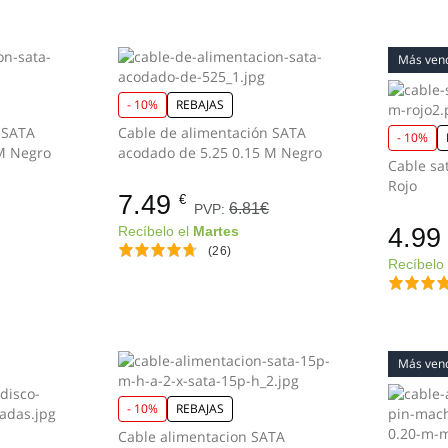
Más ven
- 10%
REBAJAS
 SATA
Cable de alimentación SATA
- 10%
 M Negro
acodado de 5.25 0.15 M Negro
Cable sa
Rojo
7.49
€
6.81€
PVP:
4.99
Recíbelo el
Martes
(26)
Recíbelo
Más ven
- 10%
REBAJAS
Cable alimentacion SATA