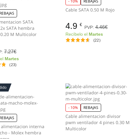
- 10%
REBAJAS
Cable SATA 0.50 M Rojo
REBAJAS
imentacion SATA
4.9
€
4.46€
PVP:
 2x SATA hembra
0.20 M Multicolor
Recíbelo el
Martes
(22)
7.27€
P:
 el
Martes
(23)
dido
- 10%
REBAJAS
Cable alimentacion divisor
REBAJAS
pwm ventilador 4 pines 0.30 M
 alimentacion interna
Multicolor
cho - Molex hembra
Negro