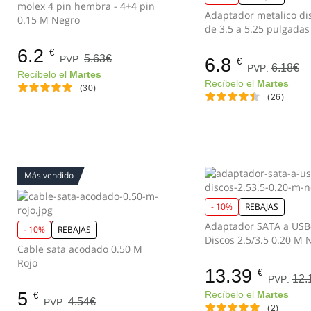
molex 4 pin hembra - 4+4 pin
Adaptador metalico di
0.15 M Negro
de 3.5 a 5.25 pulgadas
6.2
€
5.63€
PVP:
6.8
€
6.18€
PVP:
Recíbelo el
Martes
Recíbelo el
Martes
(30)
(26)
Más vendido
- 10%
REBAJAS
Adaptador SATA a USB
- 10%
REBAJAS
Discos 2.5/3.5 0.20 M 
Cable sata acodado 0.50 M
Rojo
13.39
€
12.
PVP:
5
Recíbelo el
Martes
€
4.54€
PVP:
(2)