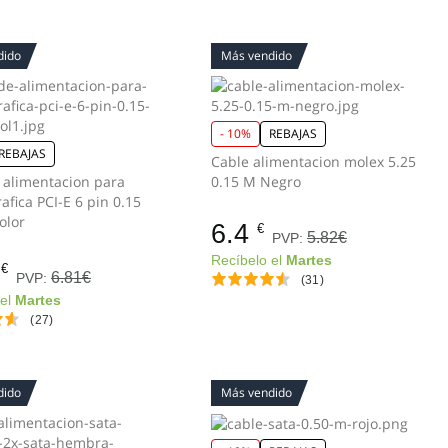
dido
Más vendido
- 10%
REBAJAS
REBAJAS
Cable alimentacion molex 5.25
 alimentacion para
0.15 M Negro
rafica PCI-E 6 pin 0.15
olor
6.4
€
5.82€
PVP:
Recíbelo el
Martes
€
6.81€
PVP:
(31)
 el
Martes
(27)
dido
Más vendido