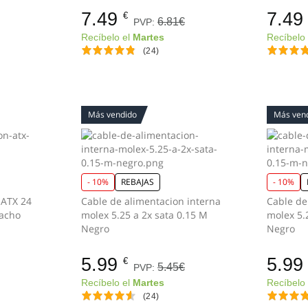
7.49
7.49
€
6.81€
PVP:
Recíbelo el
Martes
Recíbelo
(24)
Más vendido
Más ven
- 10%
REBAJAS
- 10%
 ATX 24
Cable de alimentacion interna
Cable de
macho
molex 5.25 a 2x sata 0.15 M
molex 5.
Negro
Negro
5.99
5.99
€
5.45€
PVP:
Recíbelo el
Martes
Recíbelo
(24)