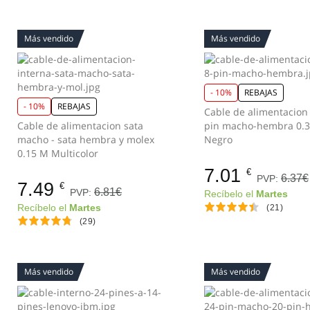
Más vendido
Más vendido
- 10%
REBAJAS
- 10%
REBAJAS
Cable de alimentacion
Cable de alimentacion sata
pin macho-hembra 0.
macho - sata hembra y molex
Negro
0.15 M Multicolor
7.01
€
6.37€
PVP:
7.49
€
6.81€
PVP:
Recíbelo el
Martes
Recíbelo el
Martes
(21)
(29)
Más vendido
Más vendido