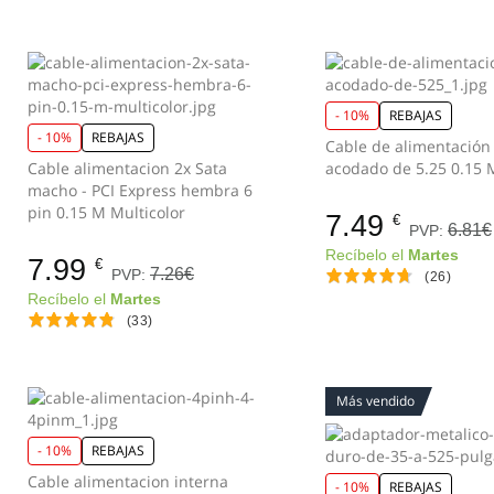
- 10%
REBAJAS
- 10%
REBAJAS
Cable de alimentación
Cable alimentacion 2x Sata
acodado de 5.25 0.15
macho - PCI Express hembra 6
pin 0.15 M Multicolor
7.49
€
6.81€
PVP:
Recíbelo el
Martes
7.99
€
7.26€
PVP:
(26)
Recíbelo el
Martes
(33)
Más vendido
- 10%
REBAJAS
Cable alimentacion interna
- 10%
REBAJAS