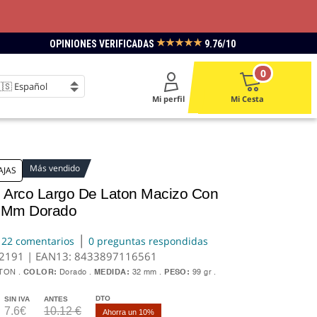
★★★★★
OPINIONES VERIFICADAS
9.76/10
0
Mi perfil
Mi Cesta
Más vendido
AJAS
Arco Largo De Laton Macizo Con
2 Mm Dorado
|
22 comentarios
0 preguntas respondidas
-2191 | EAN13:
8433897116561
TON
COLOR:
Dorado
MEDIDA:
32 mm
PESO:
99 gr
DTO
SIN IVA
ANTES
7.6€
10.12 €
Ahorra un 10%