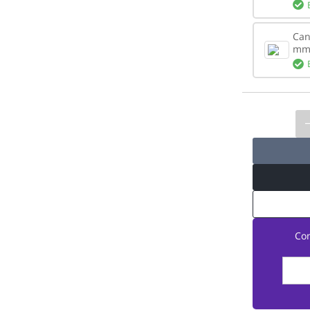
Can
mm
Co