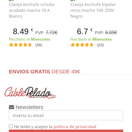
Clavija enchufe schuko
Clavija enchufe bipolar
acodado macho 16 A
recto macho 10A 250V
Blanco
Negro
8.49
6.7
€
€
7.72€
6.09€
PVP:
PVP:
Recíbelo el
Miercoles
Recíbelo el
Miercoles
(36)
(20)
ENVIOS GRATIS
DESDE 49€
Newsletters
He leído y acepto la
política de privacidad