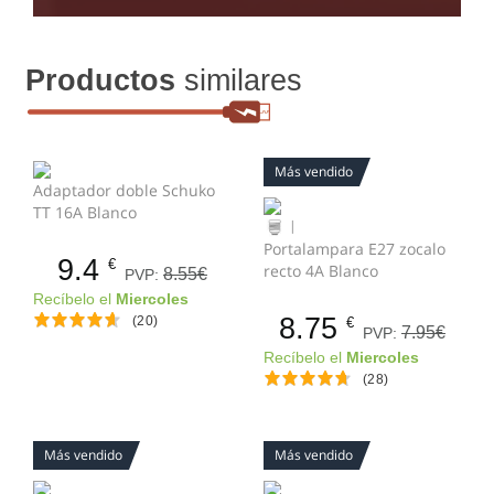
Productos
similares
Más vendido
Adaptador doble Schuko
TT 16A Blanco
|
Portalampara E27 zocalo
9.4
€
recto 4A Blanco
8.55€
PVP:
Recíbelo el
Miercoles
8.75
(20)
€
7.95€
PVP:
Recíbelo el
Miercoles
(28)
Más vendido
Más vendido