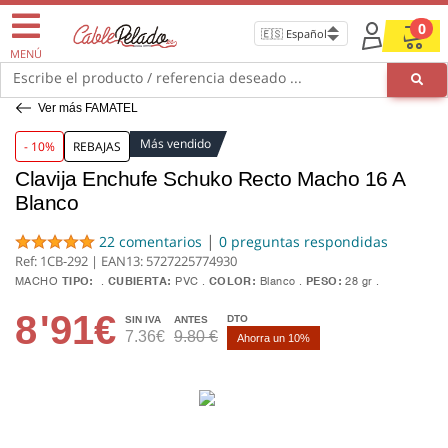
0
MENÚ
Escribe el producto / referencia deseado ...
Ver más FAMATEL
Más vendido
- 10%
REBAJAS
Clavija Enchufe Schuko Recto Macho 16 A
Blanco
|
22 comentarios
0 preguntas respondidas
Ref: 1CB-292 | EAN13:
5727225774930
MACHO
TIPO:
CUBIERTA:
PVC
COLOR:
Blanco
PESO:
28 gr
8
'91€
DTO
SIN IVA
ANTES
7.36€
9.80 €
Ahorra un 10%