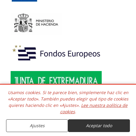
Usamos cookies. Si te parece bien, simplemente haz clic en
«Aceptar todo». También puedes elegir qué tipo de cookies
quieres haciendo clic en «Ajustes».
Lee nuestra política de
Copyright © 2016 - 2026 Todos los derechos reservados.
cookies
.
Desarrollado e integrado
COMPRAR
Kaframa Technology SL CIF B06758361. Poligono el Nevero
complejo Inmuba Albatros, Manzana 6 Nave 9, 06006,
Ajustes
Aceptar todo
Badajoz. ESPAÑA.
8.91€
Entrega estimada el 12 de Agosto
9.80€